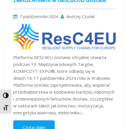
7 października 2024
Andrzej Czulak
Platforma RESC4EU zostanie oficjalnie otwarta
podczas 13. Międzynarodowych Targów
KOMPOZYT-EXPO®, które odbędą się w
dniach 16-17 października 2024 roku w Krakowie.
Platforma została zaprojektowana, aby wspierać
przedsiębiorstwa w budowaniu bardziej odpornych
Toggle High Contrast
i zrównoważonych łańcuchów dostaw, szczególnie
w sektorach takich jak lotnictwo, motoryzacja,
Toggle Font size
energetyka wiatrowa, elektronika i…
Czytaj dalej