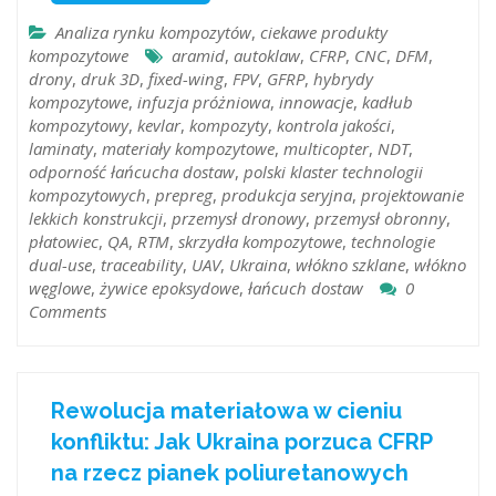
Analiza rynku kompozytów
,
ciekawe produkty
kompozytowe
aramid
,
autoklaw
,
CFRP
,
CNC
,
DFM
,
drony
,
druk 3D
,
fixed-wing
,
FPV
,
GFRP
,
hybrydy
kompozytowe
,
infuzja próżniowa
,
innowacje
,
kadłub
kompozytowy
,
kevlar
,
kompozyty
,
kontrola jakości
,
laminaty
,
materiały kompozytowe
,
multicopter
,
NDT
,
odporność łańcucha dostaw
,
polski klaster technologii
kompozytowych
,
prepreg
,
produkcja seryjna
,
projektowanie
lekkich konstrukcji
,
przemysł dronowy
,
przemysł obronny
,
płatowiec
,
QA
,
RTM
,
skrzydła kompozytowe
,
technologie
dual-use
,
traceability
,
UAV
,
Ukraina
,
włókno szklane
,
włókno
węglowe
,
żywice epoksydowe
,
łańcuch dostaw
0
Comments
Rewolucja materiałowa w cieniu
konfliktu: Jak Ukraina porzuca CFRP
na rzecz pianek poliuretanowych