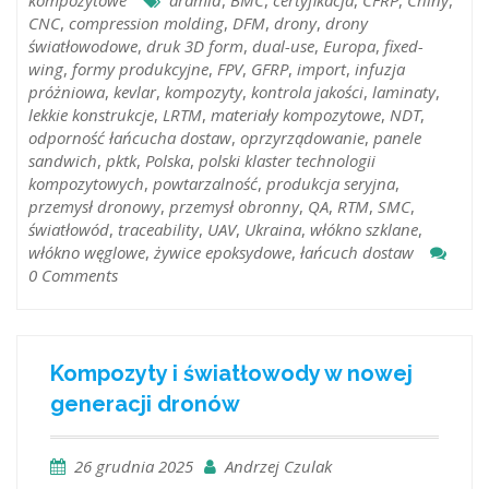
kompozytowe
aramid
,
BMC
,
certyfikacja
,
CFRP
,
Chiny
,
CNC
,
compression molding
,
DFM
,
drony
,
drony
światłowodowe
,
druk 3D form
,
dual-use
,
Europa
,
fixed-
wing
,
formy produkcyjne
,
FPV
,
GFRP
,
import
,
infuzja
próżniowa
,
kevlar
,
kompozyty
,
kontrola jakości
,
laminaty
,
lekkie konstrukcje
,
LRTM
,
materiały kompozytowe
,
NDT
,
odporność łańcucha dostaw
,
oprzyrządowanie
,
panele
sandwich
,
pktk
,
Polska
,
polski klaster technologii
kompozytowych
,
powtarzalność
,
produkcja seryjna
,
przemysł dronowy
,
przemysł obronny
,
QA
,
RTM
,
SMC
,
światłowód
,
traceability
,
UAV
,
Ukraina
,
włókno szklane
,
włókno węglowe
,
żywice epoksydowe
,
łańcuch dostaw
0 Comments
Kompozyty i światłowody w nowej
generacji dronów
26 grudnia 2025
Andrzej Czulak