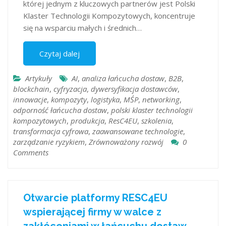
której jednym z kluczowych partnerów jest Polski
Klaster Technologii Kompozytowych, koncentruje
się na wsparciu małych i średnich…
Czytaj dalej
Artykuły
AI
,
analiza łańcucha dostaw
,
B2B
,
blockchain
,
cyfryzacja
,
dywersyfikacja dostawców
,
innowacje
,
kompozyty
,
logistyka
,
MŚP
,
networking
,
odporność łańcucha dostaw
,
polski klaster technologii
kompozytowych
,
produkcja
,
ResC4EU
,
szkolenia
,
transformacja cyfrowa
,
zaawansowane technologie
,
zarządzanie ryzykiem
,
Zrównoważony rozwój
0
Comments
Otwarcie platformy RESC4EU
wspierającej firmy w walce z
zakłóceniami w łańcuchu dostaw