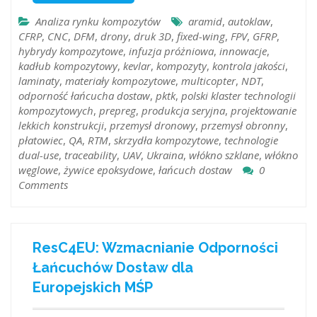
Analiza rynku kompozytów
aramid
,
autoklaw
,
CFRP
,
CNC
,
DFM
,
drony
,
druk 3D
,
fixed-wing
,
FPV
,
GFRP
,
hybrydy kompozytowe
,
infuzja próżniowa
,
innowacje
,
kadłub kompozytowy
,
kevlar
,
kompozyty
,
kontrola jakości
,
laminaty
,
materiały kompozytowe
,
multicopter
,
NDT
,
odporność łańcucha dostaw
,
pktk
,
polski klaster technologii
kompozytowych
,
prepreg
,
produkcja seryjna
,
projektowanie
lekkich konstrukcji
,
przemysł dronowy
,
przemysł obronny
,
płatowiec
,
QA
,
RTM
,
skrzydła kompozytowe
,
technologie
dual-use
,
traceability
,
UAV
,
Ukraina
,
włókno szklane
,
włókno
węglowe
,
żywice epoksydowe
,
łańcuch dostaw
0
Comments
ResC4EU: Wzmacnianie Odporności
Łańcuchów Dostaw dla
Europejskich MŚP