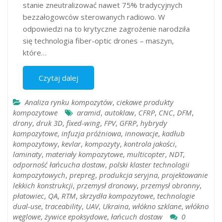
stanie zneutralizować nawet 75% tradycyjnych
bezzałogowców sterowanych radiowo. W
odpowiedzi na to krytyczne zagrożenie narodziła
się technologia fiber-optic drones – maszyn,
które…
Czytaj dalej
Analiza rynku kompozytów
,
ciekawe produkty
kompozytowe
aramid
,
autoklaw
,
CFRP
,
CNC
,
DFM
,
drony
,
druk 3D
,
fixed-wing
,
FPV
,
GFRP
,
hybrydy
kompozytowe
,
infuzja próżniowa
,
innowacje
,
kadłub
kompozytowy
,
kevlar
,
kompozyty
,
kontrola jakości
,
laminaty
,
materiały kompozytowe
,
multicopter
,
NDT
,
odporność łańcucha dostaw
,
polski klaster technologii
kompozytowych
,
prepreg
,
produkcja seryjna
,
projektowanie
lekkich konstrukcji
,
przemysł dronowy
,
przemysł obronny
,
płatowiec
,
QA
,
RTM
,
skrzydła kompozytowe
,
technologie
dual-use
,
traceability
,
UAV
,
Ukraina
,
włókno szklane
,
włókno
węglowe
,
żywice epoksydowe
,
łańcuch dostaw
0