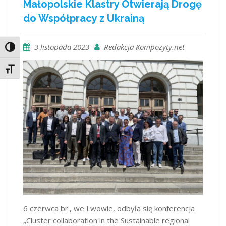
Małopolskie Klastry Otwierają Drogę
do Współpracy z Ukrainą
3 listopada 2023
Redakcja Kompozyty.net
Toggle High Contrast
Toggle Font size
6 czerwca br., we Lwowie, odbyła się konferencja
„Cluster collaboration in the Sustainable regional