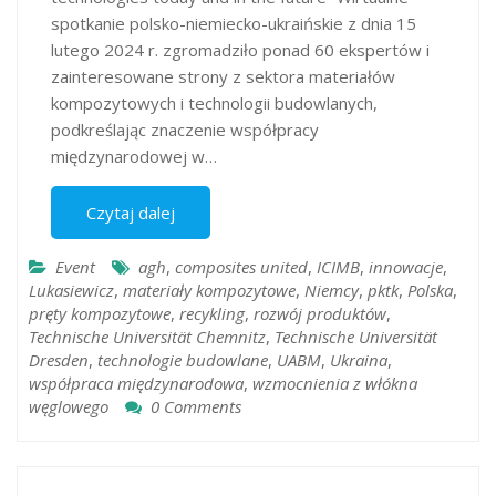
spotkanie polsko-niemiecko-ukraińskie z dnia 15
lutego 2024 r. zgromadziło ponad 60 ekspertów i
zainteresowane strony z sektora materiałów
kompozytowych i technologii budowlanych,
podkreślając znaczenie współpracy
międzynarodowej w…
Czytaj dalej
Event
agh
,
composites united
,
ICIMB
,
innowacje
,
Lukasiewicz
,
materiały kompozytowe
,
Niemcy
,
pktk
,
Polska
,
pręty kompozytowe
,
recykling
,
rozwój produktów
,
Technische Universität Chemnitz
,
Technische Universität
Dresden
,
technologie budowlane
,
UABM
,
Ukraina
,
współpraca międzynarodowa
,
wzmocnienia z włókna
węglowego
0 Comments