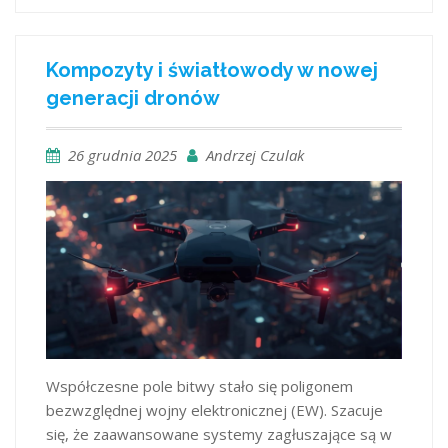
Kompozyty i światłowody w nowej
generacji dronów
26 grudnia 2025
Andrzej Czulak
Współczesne pole bitwy stało się poligonem
bezwzględnej wojny elektronicznej (EW). Szacuje
się, że zaawansowane systemy zagłuszające są w