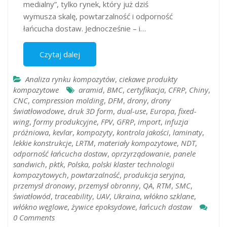
medialny”, tylko rynek, który już dziś
wymusza skalę, powtarzalność i odporność
łańcucha dostaw. Jednocześnie – i…
Czytaj dalej
Analiza rynku kompozytów
,
ciekawe produkty
kompozytowe
aramid
,
BMC
,
certyfikacja
,
CFRP
,
Chiny
,
CNC
,
compression molding
,
DFM
,
drony
,
drony
światłowodowe
,
druk 3D form
,
dual-use
,
Europa
,
fixed-
wing
,
formy produkcyjne
,
FPV
,
GFRP
,
import
,
infuzja
próżniowa
,
kevlar
,
kompozyty
,
kontrola jakości
,
laminaty
,
lekkie konstrukcje
,
LRTM
,
materiały kompozytowe
,
NDT
,
odporność łańcucha dostaw
,
oprzyrządowanie
,
panele
sandwich
,
pktk
,
Polska
,
polski klaster technologii
kompozytowych
,
powtarzalność
,
produkcja seryjna
,
przemysł dronowy
,
przemysł obronny
,
QA
,
RTM
,
SMC
,
światłowód
,
traceability
,
UAV
,
Ukraina
,
włókno szklane
,
włókno węglowe
,
żywice epoksydowe
,
łańcuch dostaw
0 Comments