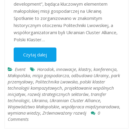
development”, będąca kluczowym elementem
małopolskiej misji gospodarczej na Ukrainę.
Spotkanie to zorganizowano w znakomitym
historycznym otoczeniu Politechniki Lwowskiej, a
współorganizatorami byli Ukrainian Cluster Alliance,
Polski Klaster…
Czytaj dalej
Event
Horodok
,
innowacje
,
klastry
,
konferencja
,
Małopolska
,
misja gospodarcza
,
odbudowa Ukrainy
,
park
przemysłowy
,
Politechnika Lwowska
,
polski klaster
technologii kompozytowych
,
projektowanie wspólnych
inicjatyw
,
rozwój strategicznych sektorów
,
transfer
technologii
,
Ukraina
,
Ukrainian Cluster Alliance
,
Województwo Małopolskie
,
współpraca międzynarodowa
,
wymiana wiedzy
,
Zrównoważony rozwój
0
Comments