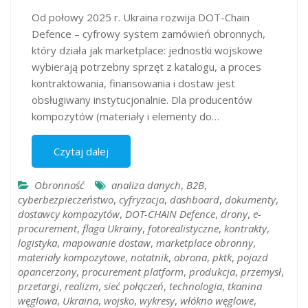
Od połowy 2025 r. Ukraina rozwija DOT-Chain
Defence – cyfrowy system zamówień obronnych,
który działa jak marketplace: jednostki wojskowe
wybierają potrzebny sprzęt z katalogu, a proces
kontraktowania, finansowania i dostaw jest
obsługiwany instytucjonalnie. Dla producentów
kompozytów (materiały i elementy do…
Czytaj dalej
Obronność
analiza danych
,
B2B
,
cyberbezpieczeństwo
,
cyfryzacja
,
dashboard
,
dokumenty
,
dostawcy kompozytów
,
DOT-CHAIN Defence
,
drony
,
e-
procurement
,
flaga Ukrainy
,
fotorealistyczne
,
kontrakty
,
logistyka
,
mapowanie dostaw
,
marketplace obronny
,
materiały kompozytowe
,
notatnik
,
obrona
,
pktk
,
pojazd
opancerzony
,
procurement platform
,
produkcja
,
przemysł
,
przetargi
,
realizm
,
sieć połączeń
,
technologia
,
tkanina
węglowa
,
Ukraina
,
wojsko
,
wykresy
,
włókno węglowe
,