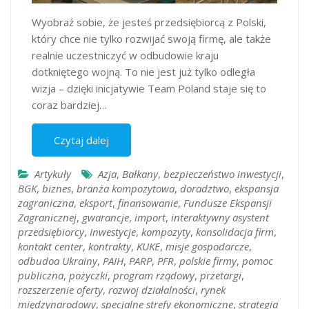
Wyobraź sobie, że jesteś przedsiębiorcą z Polski,
który chce nie tylko rozwijać swoją firmę, ale także
realnie uczestniczyć w odbudowie kraju
dotkniętego wojną. To nie jest już tylko odległa
wizja – dzięki inicjatywie Team Poland staje się to
coraz bardziej…
Czytaj dalej
Artykuły
Azja
,
Bałkany
,
bezpieczeństwo inwestycji
,
BGK
,
biznes
,
branża kompozytowa
,
doradztwo
,
ekspansja
zagraniczna
,
eksport
,
finansowanie
,
Fundusze Ekspansji
Zagranicznej
,
gwarancje
,
import
,
interaktywny asystent
przedsiębiorcy
,
Inwestycje
,
kompozyty
,
konsolidacja firm
,
kontakt center
,
kontrakty
,
KUKE
,
misje gospodarcze
,
odbudoa Ukrainy
,
PAIH
,
PARP
,
PFR
,
polskie firmy
,
pomoc
publiczna
,
pożyczki
,
program rządowy
,
przetargi
,
rozszerzenie oferty
,
rozwoj działalności
,
rynek
międzynarodowy
,
specjalne strefy ekonomiczne
,
strategia