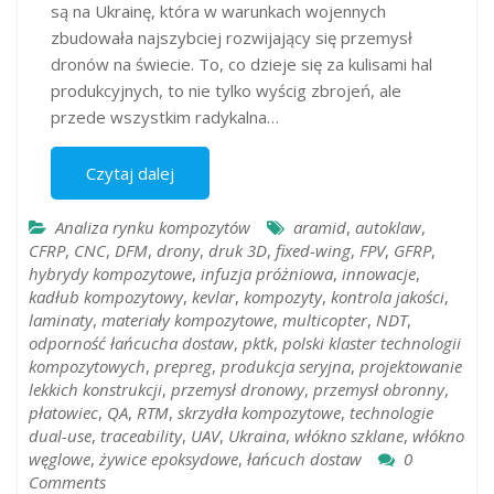
są na Ukrainę, która w warunkach wojennych
zbudowała najszybciej rozwijający się przemysł
dronów na świecie. To, co dzieje się za kulisami hal
produkcyjnych, to nie tylko wyścig zbrojeń, ale
przede wszystkim radykalna…
Czytaj dalej
Analiza rynku kompozytów
aramid
,
autoklaw
,
CFRP
,
CNC
,
DFM
,
drony
,
druk 3D
,
fixed-wing
,
FPV
,
GFRP
,
hybrydy kompozytowe
,
infuzja próżniowa
,
innowacje
,
kadłub kompozytowy
,
kevlar
,
kompozyty
,
kontrola jakości
,
laminaty
,
materiały kompozytowe
,
multicopter
,
NDT
,
odporność łańcucha dostaw
,
pktk
,
polski klaster technologii
kompozytowych
,
prepreg
,
produkcja seryjna
,
projektowanie
lekkich konstrukcji
,
przemysł dronowy
,
przemysł obronny
,
płatowiec
,
QA
,
RTM
,
skrzydła kompozytowe
,
technologie
dual-use
,
traceability
,
UAV
,
Ukraina
,
włókno szklane
,
włókno
węglowe
,
żywice epoksydowe
,
łańcuch dostaw
0
Comments