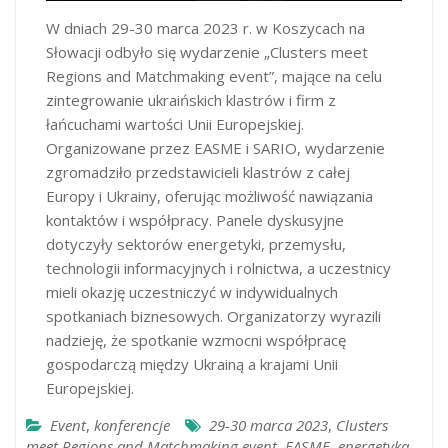
W dniach 29-30 marca 2023 r. w Koszycach na
Słowacji odbyło się wydarzenie „Clusters meet
Regions and Matchmaking event”, mające na celu
zintegrowanie ukraińskich klastrów i firm z
łańcuchami wartości Unii Europejskiej.
Organizowane przez EASME i SARIO, wydarzenie
zgromadziło przedstawicieli klastrów z całej
Europy i Ukrainy, oferując możliwość nawiązania
kontaktów i współpracy. Panele dyskusyjne
dotyczyły sektorów energetyki, przemysłu,
technologii informacyjnych i rolnictwa, a uczestnicy
mieli okazję uczestniczyć w indywidualnych
spotkaniach biznesowych. Organizatorzy wyrazili
nadzieję, że spotkanie wzmocni współpracę
gospodarczą między Ukrainą a krajami Unii
Europejskiej.
Event
,
konferencje
29-30 marca 2023
,
Clusters
meet Regions and Matchmaking event
,
EASME
,
energetyka
,