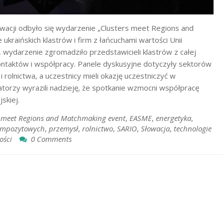
wacji odbyło się wydarzenie „Clusters meet Regions and
ukraińskich klastrów i firm z łańcuchami wartości Unii
wydarzenie zgromadziło przedstawicieli klastrów z całej
kontaktów i współpracy. Panele dyskusyjne dotyczyły sektorów
i rolnictwa, a uczestnicy mieli okazję uczestniczyć w
torzy wyrazili nadzieję, że spotkanie wzmocni współpracę
skiej.
s meet Regions and Matchmaking event
,
EASME
,
energetyka
,
 kompozytowych
,
przemysł
,
rolnictwo
,
SARIO
,
Słowacja
,
technologie
ości
0 Comments