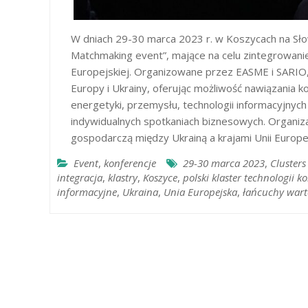
W dniach 29-30 marca 2023 r. w Koszycach na Sło
Matchmaking event”, mające na celu zintegrowanie 
Europejskiej. Organizowane przez EASME i SARIO, 
Europy i Ukrainy, oferując możliwość nawiązania 
energetyki, przemysłu, technologii informacyjnych 
indywidualnych spotkaniach biznesowych. Organiza
gospodarczą między Ukrainą a krajami Unii Europej
Event
,
konferencje
29-30 marca 2023
,
Cluster
integracja
,
klastry
,
Koszyce
,
polski klaster technologii
informacyjne
,
Ukraina
,
Unia Europejska
,
łańcuchy wart