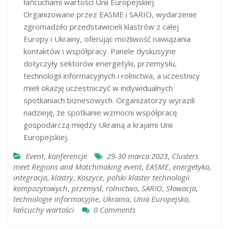
łańcuchami wartości Unii Europejskiej.
Organizowane przez EASME i SARIO, wydarzenie
zgromadziło przedstawicieli klastrów z całej
Europy i Ukrainy, oferując możliwość nawiązania
kontaktów i współpracy. Panele dyskusyjne
dotyczyły sektorów energetyki, przemysłu,
technologii informacyjnych i rolnictwa, a uczestnicy
mieli okazję uczestniczyć w indywidualnych
spotkaniach biznesowych. Organizatorzy wyrazili
nadzieję, że spotkanie wzmocni współpracę
gospodarczą między Ukrainą a krajami Unii
Europejskiej.
Event
,
konferencje
29-30 marca 2023
,
Clusters
meet Regions and Matchmaking event
,
EASME
,
energetyka
,
integracja
,
klastry
,
Koszyce
,
polski klaster technologii
kompozytowych
,
przemysł
,
rolnictwo
,
SARIO
,
Słowacja
,
technologie informacyjne
,
Ukraina
,
Unia Europejska
,
łańcuchy wartości
0 Comments