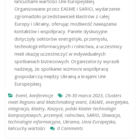
łańcuchami wartości Unii Europejskiej.
Organizowane przez EASME i SARIO, wydarzenie
zgromadziło przedstawicieli klastrów z całej
Europy i Ukrainy, oferując możliwość nawiązania
kontaktów i współpracy. Panele dyskusyjne
dotyczyły sektorów energetyki, przemysłu,
technologii informacyjnych i rolnictwa, a uczestnicy
mieli okazję uczestniczyć w indywidualnych
spotkaniach biznesowych. Organizatorzy wyrazili
nadzieję, że spotkanie wzmocni współpracę
gospodarczą między Ukrainą a krajami Unii
Europejskiej.
Event
,
konferencje
29-30 marca 2023
,
Clusters
meet Regions and Matchmaking event
,
EASME
,
energetyka
,
integracja
,
klastry
,
Koszyce
,
polski klaster technologii
kompozytowych
,
przemysł
,
rolnictwo
,
SARIO
,
Słowacja
,
technologie informacyjne
,
Ukraina
,
Unia Europejska
,
łańcuchy wartości
0 Comments