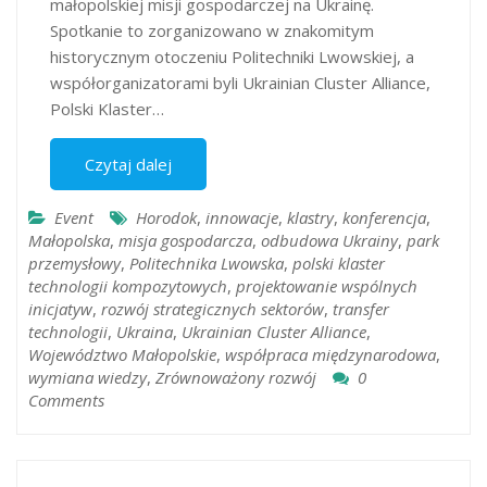
małopolskiej misji gospodarczej na Ukrainę.
Spotkanie to zorganizowano w znakomitym
historycznym otoczeniu Politechniki Lwowskiej, a
współorganizatorami byli Ukrainian Cluster Alliance,
Polski Klaster…
Czytaj dalej
Event
Horodok
,
innowacje
,
klastry
,
konferencja
,
Małopolska
,
misja gospodarcza
,
odbudowa Ukrainy
,
park
przemysłowy
,
Politechnika Lwowska
,
polski klaster
technologii kompozytowych
,
projektowanie wspólnych
inicjatyw
,
rozwój strategicznych sektorów
,
transfer
technologii
,
Ukraina
,
Ukrainian Cluster Alliance
,
Województwo Małopolskie
,
współpraca międzynarodowa
,
wymiana wiedzy
,
Zrównoważony rozwój
0
Comments