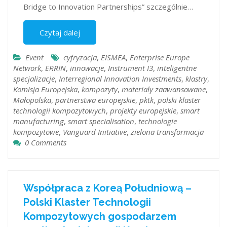
Bridge to Innovation Partnerships” szczególnie…
Czytaj dalej
Event
cyfryzacja
,
EISMEA
,
Enterprise Europe
Network
,
ERRIN
,
innowacje
,
Instrument I3
,
inteligentne
specjalizacje
,
Interregional Innovation Investments
,
klastry
,
Komisja Europejska
,
kompozyty
,
materiały zaawansowane
,
Małopolska
,
partnerstwa europejskie
,
pktk
,
polski klaster
technologii kompozytowych
,
projekty europejskie
,
smart
manufacturing
,
smart specialisation
,
technologie
kompozytowe
,
Vanguard Initiative
,
zielona transformacja
0 Comments
Współpraca z Koreą Południową –
Polski Klaster Technologii
Kompozytowych gospodarzem