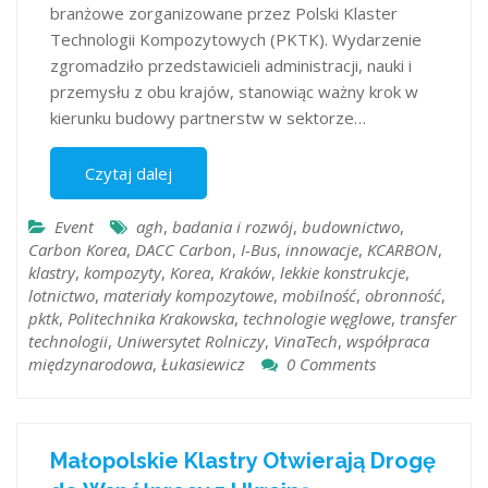
branżowe zorganizowane przez Polski Klaster
Technologii Kompozytowych (PKTK). Wydarzenie
zgromadziło przedstawicieli administracji, nauki i
przemysłu z obu krajów, stanowiąc ważny krok w
kierunku budowy partnerstw w sektorze…
Czytaj dalej
Event
agh
,
badania i rozwój
,
budownictwo
,
Carbon Korea
,
DACC Carbon
,
I-Bus
,
innowacje
,
KCARBON
,
klastry
,
kompozyty
,
Korea
,
Kraków
,
lekkie konstrukcje
,
lotnictwo
,
materiały kompozytowe
,
mobilność
,
obronność
,
pktk
,
Politechnika Krakowska
,
technologie węglowe
,
transfer
technologii
,
Uniwersytet Rolniczy
,
VinaTech
,
współpraca
międzynarodowa
,
Łukasiewicz
0 Comments
Małopolskie Klastry Otwierają Drogę