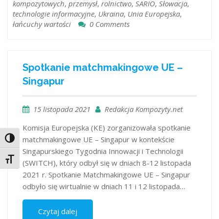
kompozytowych
,
przemysł
,
rolnictwo
,
SARIO
,
Słowacja
,
technologie informacyjne
,
Ukraina
,
Unia Europejska
,
łańcuchy wartości
0 Comments
Spotkanie matchmakingowe UE –
Singapur
15 listopada 2021
Redakcja Kompozyty.net
Komisja Europejska (KE) zorganizowała spotkanie
matchmakingowe UE – Singapur w kontekście
Toggle High Contrast
Singapurskiego Tygodnia Innowacji i Technologii
Toggle Font size
(SWITCH), który odbył się w dniach 8-12 listopada
2021 r. Spotkanie Matchmakingowe UE – Singapur
odbyło się wirtualnie w dniach 11 i 12 listopada…
Czytaj dalej