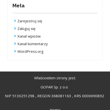
Meta
Zarejestruj się
Zaloguj się
Kanał wpisów
Kanał komentarzy
WordPress.org
Właścicielem strony jest:
GOFAR Sp. z o.o.
NIP 5130251298 , REGON 368081163 , KRS 0000690892
Home