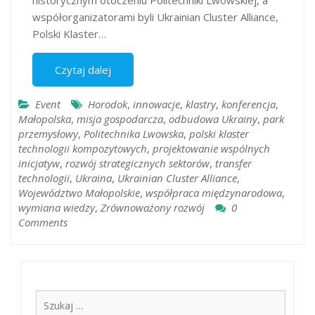
historycznym otoczeniu Politechniki Lwowskiej, a
współorganizatorami byli Ukrainian Cluster Alliance,
Polski Klaster…
Czytaj dalej
Event
Horodok
,
innowacje
,
klastry
,
konferencja
,
Małopolska
,
misja gospodarcza
,
odbudowa Ukrainy
,
park
przemysłowy
,
Politechnika Lwowska
,
polski klaster
technologii kompozytowych
,
projektowanie wspólnych
inicjatyw
,
rozwój strategicznych sektorów
,
transfer
technologii
,
Ukraina
,
Ukrainian Cluster Alliance
,
Województwo Małopolskie
,
współpraca międzynarodowa
,
wymiana wiedzy
,
Zrównoważony rozwój
0
Comments