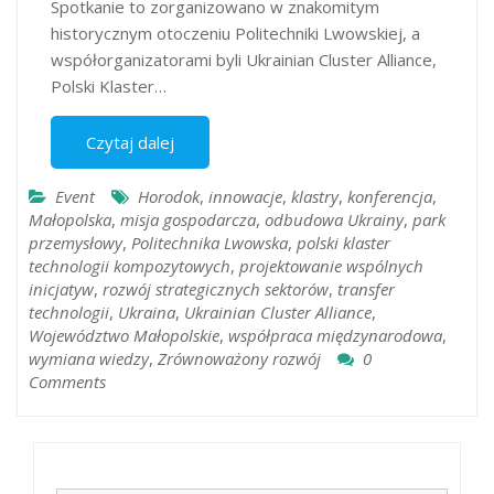
Spotkanie to zorganizowano w znakomitym
historycznym otoczeniu Politechniki Lwowskiej, a
współorganizatorami byli Ukrainian Cluster Alliance,
Polski Klaster…
Czytaj dalej
Event
Horodok
,
innowacje
,
klastry
,
konferencja
,
Małopolska
,
misja gospodarcza
,
odbudowa Ukrainy
,
park
przemysłowy
,
Politechnika Lwowska
,
polski klaster
technologii kompozytowych
,
projektowanie wspólnych
inicjatyw
,
rozwój strategicznych sektorów
,
transfer
technologii
,
Ukraina
,
Ukrainian Cluster Alliance
,
Województwo Małopolskie
,
współpraca międzynarodowa
,
wymiana wiedzy
,
Zrównoważony rozwój
0
Comments