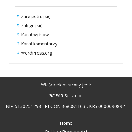
Zarejestruj się
Zaloguj się
Kanał wpisów
Kanał komentarzy
WordPress.org
Właścicielem strony jest:
GOFAR Sp. z o.o.
NIP 5130251298 , REGON 368081163 , KRS 0000690892
Home
Polityka Prywatności