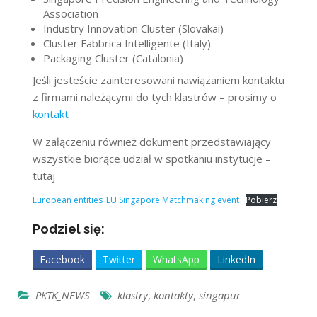
Association
Industry Innovation Cluster (Slovakai)
Cluster Fabbrica Intelligente (Italy)
Packaging Cluster (Catalonia)
Jeśli jesteście zainteresowani nawiązaniem kontaktu
z firmami należącymi do tych klastrów – prosimy o
kontakt
W załączeniu również dokument przedstawiający
wszystkie biorące udział w spotkaniu instytucje –
tutaj
European entities_EU Singapore Matchmaking event
Pobierz
Podziel się:
Facebook
Twitter
WhatsApp
LinkedIn
PKTK_NEWS
klastry
,
kontakty
,
singapur