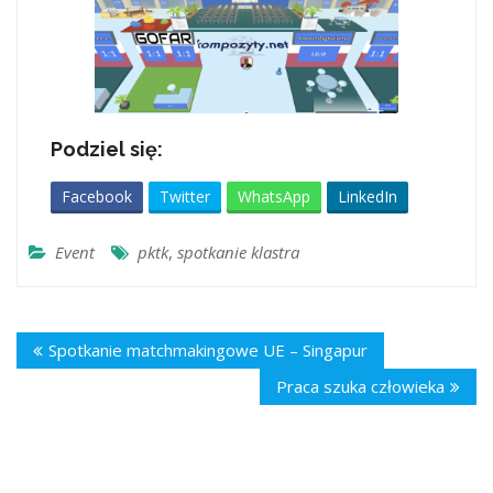
Podziel się:
Facebook
Twitter
WhatsApp
LinkedIn
Event
pktk
,
spotkanie klastra
Spotkanie matchmakingowe UE – Singapur
Praca szuka człowieka