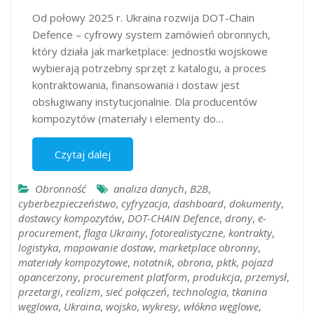
Od połowy 2025 r. Ukraina rozwija DOT-Chain
Defence – cyfrowy system zamówień obronnych,
który działa jak marketplace: jednostki wojskowe
wybierają potrzebny sprzęt z katalogu, a proces
kontraktowania, finansowania i dostaw jest
obsługiwany instytucjonalnie. Dla producentów
kompozytów (materiały i elementy do…
Czytaj dalej
Obronność
analiza danych
,
B2B
,
cyberbezpieczeństwo
,
cyfryzacja
,
dashboard
,
dokumenty
,
dostawcy kompozytów
,
DOT-CHAIN Defence
,
drony
,
e-
procurement
,
flaga Ukrainy
,
fotorealistyczne
,
kontrakty
,
logistyka
,
mapowanie dostaw
,
marketplace obronny
,
materiały kompozytowe
,
notatnik
,
obrona
,
pktk
,
pojazd
opancerzony
,
procurement platform
,
produkcja
,
przemysł
,
przetargi
,
realizm
,
sieć połączeń
,
technologia
,
tkanina
węglowa
,
Ukraina
,
wojsko
,
wykresy
,
włókno węglowe
,