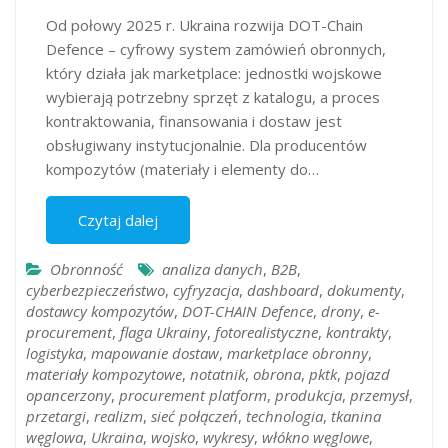
Od połowy 2025 r. Ukraina rozwija DOT-Chain
Defence – cyfrowy system zamówień obronnych,
który działa jak marketplace: jednostki wojskowe
wybierają potrzebny sprzęt z katalogu, a proces
kontraktowania, finansowania i dostaw jest
obsługiwany instytucjonalnie. Dla producentów
kompozytów (materiały i elementy do…
Czytaj dalej
Obronność
analiza danych
,
B2B
,
cyberbezpieczeństwo
,
cyfryzacja
,
dashboard
,
dokumenty
,
dostawcy kompozytów
,
DOT-CHAIN Defence
,
drony
,
e-
procurement
,
flaga Ukrainy
,
fotorealistyczne
,
kontrakty
,
logistyka
,
mapowanie dostaw
,
marketplace obronny
,
materiały kompozytowe
,
notatnik
,
obrona
,
pktk
,
pojazd
opancerzony
,
procurement platform
,
produkcja
,
przemysł
,
przetargi
,
realizm
,
sieć połączeń
,
technologia
,
tkanina
węglowa
,
Ukraina
,
wojsko
,
wykresy
,
włókno węglowe
,