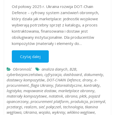
Od połowy 2025 r. Ukraina rozwija DOT-Chain
Defence – cyfrowy system zamówień obronnych,
który działa jak marketplace: jednostki wojskowe
wybierają potrzebny sprzęt z katalogu, a proces
kontraktowania, finansowania i dostaw jest
obsługiwany instytucjonalnie. Dla producentów
kompozytów (materiały i elementy do…
Czytaj dalej
Obronność
analiza danych
,
B2B
,
cyberbezpieczeństwo
,
cyfryzacja
,
dashboard
,
dokumenty
,
dostawcy kompozytów
,
DOT-CHAIN Defence
,
drony
,
e-
procurement
,
flaga Ukrainy
,
fotorealistyczne
,
kontrakty
,
logistyka
,
mapowanie dostaw
,
marketplace obronny
,
materiały kompozytowe
,
notatnik
,
obrona
,
pktk
,
pojazd
opancerzony
,
procurement platform
,
produkcja
,
przemysł
,
przetargi
,
realizm
,
sieć połączeń
,
technologia
,
tkanina
węglowa
,
Ukraina
,
wojsko
,
wykresy
,
włókno węglowe
,