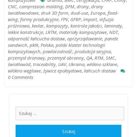
kompozytowe
aramid
,
BMC
,
certyfikacja
,
CFRP
,
Chiny
,
CNC
,
compression molding
,
DFM
,
drony
,
drony
światłowodowe
,
druk 3D form
,
dual-use
,
Europa
,
fixed-
wing
,
formy produkcyjne
,
FPV
,
GFRP
,
import
,
infuzja
próżniowa
,
kevlar
,
kompozyty
,
kontrola jakości
,
laminaty
,
lekkie konstrukcje
,
LRTM
,
materiały kompozytowe
,
NDT
,
odporność łańcucha dostaw
,
oprzyrządowanie
,
panele
sandwich
,
pktk
,
Polska
,
polski klaster technologii
kompozytowych
,
powtarzalność
,
produkcja seryjna
,
przemysł dronowy
,
przemysł obronny
,
QA
,
RTM
,
SMC
,
światłowód
,
traceability
,
UAV
,
Ukraina
,
włókno szklane
,
włókno węglowe
,
żywice epoksydowe
,
łańcuch dostaw
0 Comments