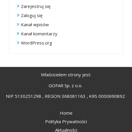
Zarejestruj się
Zaloguj się
Kanał wpisów
Kanał komentarzy
WordPress.org
Właścicielem strony jest:
GOFAR Sp. z o.o.
NIP 5130251298 , REGON 368081163 , KRS 0000690892
Home
Polityka Prywatności
Aktualności