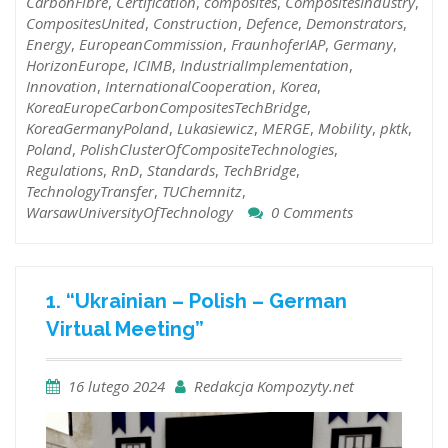
CarbonFibre
,
Certification
,
composites
,
CompositesIndustry
,
CompositesUnited
,
Construction
,
Defence
,
Demonstrators
,
Energy
,
EuropeanCommission
,
FraunhoferIAP
,
Germany
,
HorizonEurope
,
ICIMB
,
IndustrialImplementation
,
Innovation
,
InternationalCooperation
,
Korea
,
KoreaEuropeCarbonCompositesTechBridge
,
KoreaGermanyPoland
,
Lukasiewicz
,
MERGE
,
Mobility
,
pktk
,
Poland
,
PolishClusterOfCompositeTechnologies
,
Regulations
,
RnD
,
Standards
,
TechBridge
,
TechnologyTransfer
,
TUChemnitz
,
WarsawUniversityOfTechnology
0 Comments
1. “Ukrainian – Polish – German
Virtual Meeting”
16 lutego 2024
Redakcja Kompozyty.net