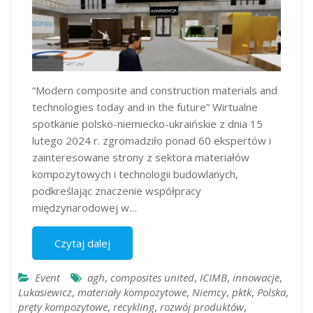
“Modern composite and construction materials and
technologies today and in the future” Wirtualne
spotkanie polsko-niemiecko-ukraińskie z dnia 15
lutego 2024 r. zgromadziło ponad 60 ekspertów i
zainteresowane strony z sektora materiałów
kompozytowych i technologii budowlanych,
podkreślając znaczenie współpracy
międzynarodowej w…
Czytaj dalej
Event
agh
,
composites united
,
ICIMB
,
innowacje
,
Lukasiewicz
,
materiały kompozytowe
,
Niemcy
,
pktk
,
Polska
,
pręty kompozytowe
,
recykling
,
rozwój produktów
,