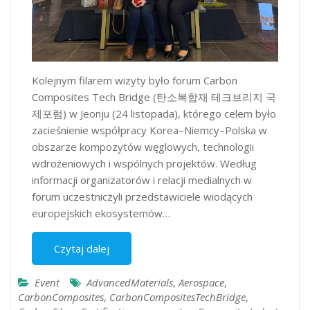
Kolejnym filarem wizyty było forum Carbon
Composites Tech Bridge (탄소복합재 테크브리지 국
제포럼) w Jeonju (24 listopada), którego celem było
zacieśnienie współpracy Korea–Niemcy–Polska w
obszarze kompozytów węglowych, technologii
wdrożeniowych i wspólnych projektów. Według
informacji organizatorów i relacji medialnych w
forum uczestniczyli przedstawiciele wiodących
europejskich ekosystemów…
Czytaj dalej
Event
AdvancedMaterials
,
Aerospace
,
CarbonComposites
,
CarbonCompositesTechBridge
,