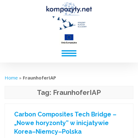
Home
»
FraunhoferIAP
Tag:
FraunhoferIAP
Carbon Composites Tech Bridge –
„Nowe horyzonty” w inicjatywie
Korea–Niemcy–Polska