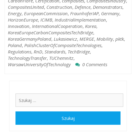
CarbonFibre
,
Certification
,
composites
,
CompositesIndustry
,
CompositesUnited
,
Construction
,
Defence
,
Demonstrators
,
Energy
,
EuropeanCommission
,
FraunhoferIAP
,
Germany
,
HorizonEurope
,
ICIMB
,
IndustrialImplementation
,
Innovation
,
InternationalCooperation
,
Korea
,
KoreaEuropeCarbonCompositesTechBridge
,
KoreaGermanyPoland
,
Lukasiewicz
,
MERGE
,
Mobility
,
pktk
,
Poland
,
PolishClusterOfCompositeTechnologies
,
Regulations
,
RnD
,
Standards
,
TechBridge
,
TechnologyTransfer
,
TUChemnitz
,
WarsawUniversityOfTechnology
0 Comments