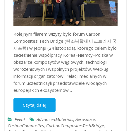
Kolejnym filarem wizyty było forum Carbon
Composites Tech Bridge (탄소복합재 테크브리지 국
제포럼) w Jeonju (24 listopada), którego celem było
zacieśnienie współpracy Korea–Niemcy–Polska w
obszarze kompozytów węglowych, technologii
wdrożeniowych i wspólnych projektów. Według
informacji organizatorów i relacji medialnych w
forum uczestniczyli przedstawiciele wiodących
europejskich ekosystemów…
Czytaj dalej
Event
AdvancedMaterials
,
Aerospace
,
CarbonComposites
,
CarbonCompositesTechBridge
,