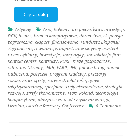
Czytaj dalej
Artykuły
Azja
,
Bałkany
,
bezpieczeństwo inwestycji
,
BGK
,
biznes
,
branża kompozytowa
,
doradztwo
,
ekspansja
zagraniczna
,
eksport
,
finansowanie
,
Fundusze Ekspansji
Zagranicznej
,
gwarancje
,
import
,
interaktywny asystent
przedsiębiorcy
,
Inwestycje
,
kompozyty
,
konsolidacja firm
,
kontakt center
,
kontrakty
,
KUKE
,
misje gospodarcze
,
odbudoa Ukrainy
,
PAIH
,
PARP
,
PFR
,
polskie firmy
,
pomoc
publiczna
,
pożyczki
,
program rządowy
,
przetargi
,
rozszerzenie oferty
,
rozwoj działalności
,
rynek
międzynarodowy
,
specjalne strefy ekonomiczne
,
strategia
rozwoju
,
strefy ekonomiczne
,
Team Poland
,
technologie
kompozytowe
,
ubezpieczenia od ryzyka wojennego
,
Ukraina
,
Ukraine Recovery Conference
0 Comments