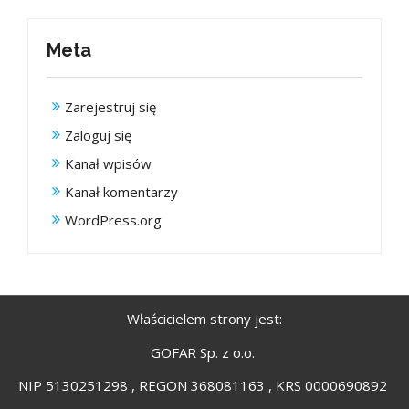
Meta
Zarejestruj się
Zaloguj się
Kanał wpisów
Kanał komentarzy
WordPress.org
Właścicielem strony jest:
GOFAR Sp. z o.o.
NIP 5130251298 , REGON 368081163 , KRS 0000690892