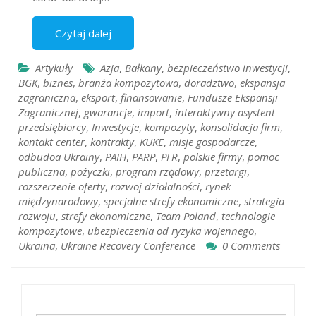
Czytaj dalej
Artykuły
Azja
,
Bałkany
,
bezpieczeństwo inwestycji
,
BGK
,
biznes
,
branża kompozytowa
,
doradztwo
,
ekspansja
zagraniczna
,
eksport
,
finansowanie
,
Fundusze Ekspansji
Zagranicznej
,
gwarancje
,
import
,
interaktywny asystent
przedsiębiorcy
,
Inwestycje
,
kompozyty
,
konsolidacja firm
,
kontakt center
,
kontrakty
,
KUKE
,
misje gospodarcze
,
odbudoa Ukrainy
,
PAIH
,
PARP
,
PFR
,
polskie firmy
,
pomoc
publiczna
,
pożyczki
,
program rządowy
,
przetargi
,
rozszerzenie oferty
,
rozwoj działalności
,
rynek
międzynarodowy
,
specjalne strefy ekonomiczne
,
strategia
rozwoju
,
strefy ekonomiczne
,
Team Poland
,
technologie
kompozytowe
,
ubezpieczenia od ryzyka wojennego
,
Ukraina
,
Ukraine Recovery Conference
0 Comments