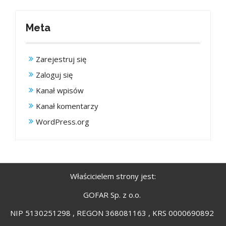
Meta
Zarejestruj się
Zaloguj się
Kanał wpisów
Kanał komentarzy
WordPress.org
Właścicielem strony jest:
GOFAR Sp. z o.o.
NIP 5130251298 , REGON 368081163 , KRS 0000690892