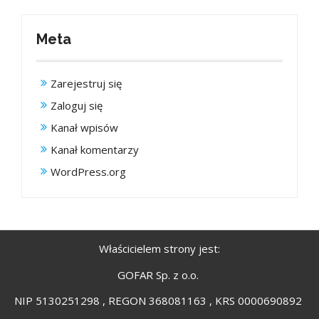
Meta
Zarejestruj się
Zaloguj się
Kanał wpisów
Kanał komentarzy
WordPress.org
Właścicielem strony jest:
GOFAR Sp. z o.o.
NIP 5130251298 , REGON 368081163 , KRS 0000690892