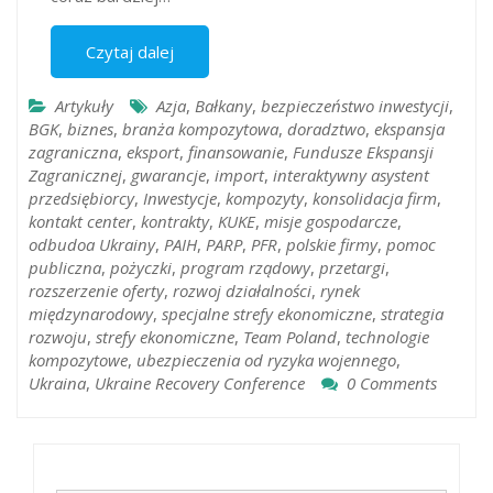
Czytaj dalej
Artykuły
Azja
,
Bałkany
,
bezpieczeństwo inwestycji
,
BGK
,
biznes
,
branża kompozytowa
,
doradztwo
,
ekspansja
zagraniczna
,
eksport
,
finansowanie
,
Fundusze Ekspansji
Zagranicznej
,
gwarancje
,
import
,
interaktywny asystent
przedsiębiorcy
,
Inwestycje
,
kompozyty
,
konsolidacja firm
,
kontakt center
,
kontrakty
,
KUKE
,
misje gospodarcze
,
odbudoa Ukrainy
,
PAIH
,
PARP
,
PFR
,
polskie firmy
,
pomoc
publiczna
,
pożyczki
,
program rządowy
,
przetargi
,
rozszerzenie oferty
,
rozwoj działalności
,
rynek
międzynarodowy
,
specjalne strefy ekonomiczne
,
strategia
rozwoju
,
strefy ekonomiczne
,
Team Poland
,
technologie
kompozytowe
,
ubezpieczenia od ryzyka wojennego
,
Ukraina
,
Ukraine Recovery Conference
0 Comments