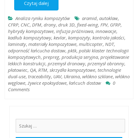
Czytaj dalej
Analiza rynku kompozytów
aramid
,
autoklaw
,
CFRP
,
CNC
,
DFM
,
drony
,
druk 3D
,
fixed-wing
,
FPV
,
GFRP
,
hybrydy kompozytowe
,
infuzja próżniowa
,
innowacje
,
kadłub kompozytowy
,
kevlar
,
kompozyty
,
kontrola jakości
,
laminaty
,
materiały kompozytowe
,
multicopter
,
NDT
,
odporność łańcucha dostaw
,
pktk
,
polski klaster technologii
kompozytowych
,
prepreg
,
produkcja seryjna
,
projektowanie
lekkich konstrukcji
,
przemysł dronowy
,
przemysł obronny
,
płatowiec
,
QA
,
RTM
,
skrzydła kompozytowe
,
technologie
dual-use
,
traceability
,
UAV
,
Ukraina
,
włókno szklane
,
włókno
węglowe
,
żywice epoksydowe
,
łańcuch dostaw
0
Comments