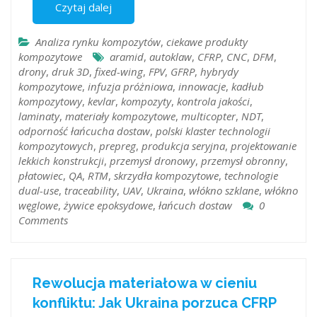
Czytaj dalej
Analiza rynku kompozytów
,
ciekawe produkty
kompozytowe
aramid
,
autoklaw
,
CFRP
,
CNC
,
DFM
,
drony
,
druk 3D
,
fixed-wing
,
FPV
,
GFRP
,
hybrydy
kompozytowe
,
infuzja próżniowa
,
innowacje
,
kadłub
kompozytowy
,
kevlar
,
kompozyty
,
kontrola jakości
,
laminaty
,
materiały kompozytowe
,
multicopter
,
NDT
,
odporność łańcucha dostaw
,
polski klaster technologii
kompozytowych
,
prepreg
,
produkcja seryjna
,
projektowanie
lekkich konstrukcji
,
przemysł dronowy
,
przemysł obronny
,
płatowiec
,
QA
,
RTM
,
skrzydła kompozytowe
,
technologie
dual-use
,
traceability
,
UAV
,
Ukraina
,
włókno szklane
,
włókno
węglowe
,
żywice epoksydowe
,
łańcuch dostaw
0
Comments
Rewolucja materiałowa w cieniu
konfliktu: Jak Ukraina porzuca CFRP