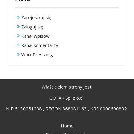
Zarejestruj się
Zaloguj się
Kanał wpisów
Kanał komentarzy
WordPress.org
Właścicielem strony jest:
GOFAR Sp. z o.o.
NIP 5130251298 , REGON 368081163 , KRS 0000690892
Home