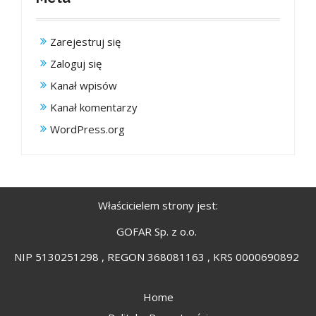
Zarejestruj się
Zaloguj się
Kanał wpisów
Kanał komentarzy
WordPress.org
Właścicielem strony jest:
GOFAR Sp. z o.o.
NIP 5130251298 , REGON 368081163 , KRS 0000690892
Home