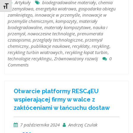
Artykuły
biodegradowalne materiały
,
chemia
Toggle Font size
przemysłowa
,
energetyka wiatrowa
,
gospodarka obiegu
zamkniętego
,
innowacje w przemyśle
,
innowacje w
przemyśle chemicznym
,
kompozyty
,
materiały
biodegradowalne
,
materiały kompozytowe
,
nauka i
przemysł
,
nowoczesne technologie
,
prenumerata
czasopisma
,
przeglądy technologiczne
,
przemysł
chemiczny
,
publikacje naukowe
,
recyklaty
,
recykling
,
recykling turbin wiatrowych
,
recykling łopat turbin
,
technologie recyklingu
,
Zrównoważony rozwój
0
Comments
Otwarcie platformy RESC4EU
wspierającej firmy w walce z
zakłóceniami w łańcuchu dostaw
7 października 2024
Andrzej Czulak