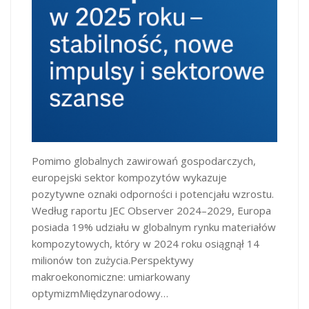
Pomimo globalnych zawirowań gospodarczych,
europejski sektor kompozytów wykazuje
pozytywne oznaki odporności i potencjału wzrostu.
Według raportu JEC Observer 2024–2029, Europa
posiada 19% udziału w globalnym rynku materiałów
kompozytowych, który w 2024 roku osiągnął 14
milionów ton zużycia.Perspektywy
makroekonomiczne: umiarkowany
optymizmMiędzynarodowy…