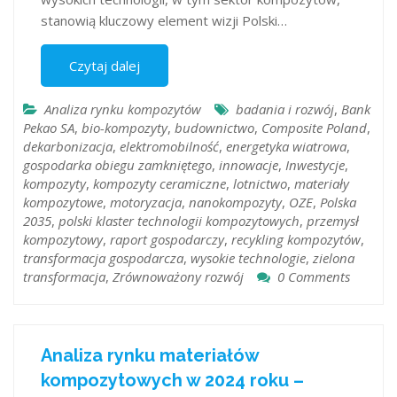
stanowią kluczowy element wizji Polski…
Czytaj dalej
Analiza rynku kompozytów
badania i rozwój
,
Bank
Pekao SA
,
bio-kompozyty
,
budownictwo
,
Composite Poland
,
dekarbonizacja
,
elektromobilność
,
energetyka wiatrowa
,
gospodarka obiegu zamkniętego
,
innowacje
,
Inwestycje
,
kompozyty
,
kompozyty ceramiczne
,
lotnictwo
,
materiały
kompozytowe
,
motoryzacja
,
nanokompozyty
,
OZE
,
Polska
2035
,
polski klaster technologii kompozytowych
,
przemysł
kompozytowy
,
raport gospodarczy
,
recykling kompozytów
,
transformacja gospodarcza
,
wysokie technologie
,
zielona
transformacja
,
Zrównoważony rozwój
0 Comments
Analiza rynku materiałów
kompozytowych w 2024 roku –