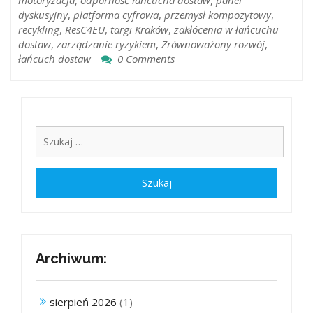
motoryzacja
,
odporność łańcucha dostaw
,
panel
dyskusyjny
,
platforma cyfrowa
,
przemysł kompozytowy
,
recykling
,
ResC4EU
,
targi Kraków
,
zakłócenia w łańcuchu
dostaw
,
zarządzanie ryzykiem
,
Zrównoważony rozwój
,
łańcuch dostaw
0 Comments
Archiwum:
sierpień 2026
(1)