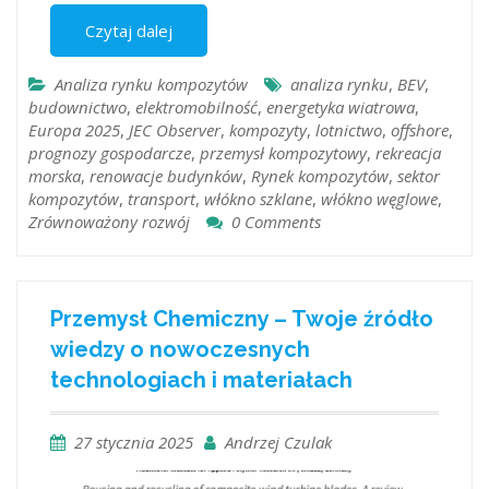
Czytaj dalej
Analiza rynku kompozytów
analiza rynku
,
BEV
,
budownictwo
,
elektromobilność
,
energetyka wiatrowa
,
Europa 2025
,
JEC Observer
,
kompozyty
,
lotnictwo
,
offshore
,
prognozy gospodarcze
,
przemysł kompozytowy
,
rekreacja
morska
,
renowacje budynków
,
Rynek kompozytów
,
sektor
kompozytów
,
transport
,
włókno szklane
,
włókno węglowe
,
Zrównoważony rozwój
0 Comments
Przemysł Chemiczny – Twoje źródło
wiedzy o nowoczesnych
technologiach i materiałach
27 stycznia 2025
Andrzej Czulak