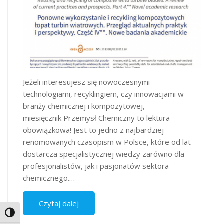
Jeżeli interesujesz się nowoczesnymi
technologiami, recyklingiem, czy innowacjami w
branży chemicznej i kompozytowej,
miesięcznik Przemysł Chemiczny to lektura
obowiązkowa! Jest to jedno z najbardziej
renomowanych czasopism w Polsce, które od lat
dostarcza specjalistycznej wiedzy zarówno dla
profesjonalistów, jak i pasjonatów sektora
chemicznego.…
Czytaj dalej
Toggle High Contrast