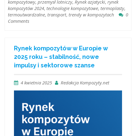
kompozytowy
,
przemysł lotniczy
,
Rynek azjatycki
,
rynek
kompozytów 2024
,
technologie kompozytowe
,
termoplasty
,
termoutwardzalne
,
transport
,
trendy w kompozytach
0
Comments
Rynek kompozytów w Europie w
2025 roku – stabilność, nowe
impulsy i sektorowe szanse
4 kwietnia 2025
Redakcja Kompozyty.net