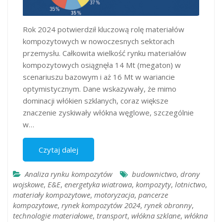
Rok 2024 potwierdził kluczową rolę materiałów
kompozytowych w nowoczesnych sektorach
przemysłu. Całkowita wielkość rynku materiałów
kompozytowych osiągnęła 14 Mt (megaton) w
scenariuszu bazowym i aż 16 Mt w wariancie
optymistycznym. Dane wskazywały, że mimo
dominacji włókien szklanych, coraz większe
znaczenie zyskiwały włókna węglowe, szczególnie
w…
Czytaj dalej
Analiza rynku kompozytów
budownictwo
,
drony
wojskowe
,
E&E
,
energetyka wiatrowa
,
kompozyty
,
lotnictwo
,
materiały kompozytowe
,
motoryzacja
,
pancerze
kompozytowe
,
rynek kompozytów 2024
,
rynek obronny
,
technologie materiałowe
,
transport
,
włókna szklane
,
włókna