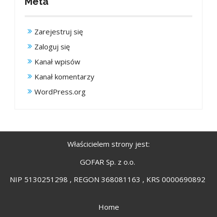
Meta
Zarejestruj się
Zaloguj się
Kanał wpisów
Kanał komentarzy
WordPress.org
Właścicielem strony jest:
GOFAR Sp. z o.o.
NIP 5130251298 , REGON 368081163 , KRS 0000690892
Home