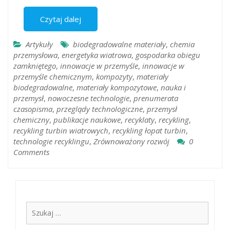
Czytaj dalej
Artykuły
biodegradowalne materiały
,
chemia
przemysłowa
,
energetyka wiatrowa
,
gospodarka obiegu
zamkniętego
,
innowacje w przemyśle
,
innowacje w
przemyśle chemicznym
,
kompozyty
,
materiały
biodegradowalne
,
materiały kompozytowe
,
nauka i
przemysł
,
nowoczesne technologie
,
prenumerata
czasopisma
,
przeglądy technologiczne
,
przemysł
chemiczny
,
publikacje naukowe
,
recyklaty
,
recykling
,
recykling turbin wiatrowych
,
recykling łopat turbin
,
technologie recyklingu
,
Zrównoważony rozwój
0
Comments