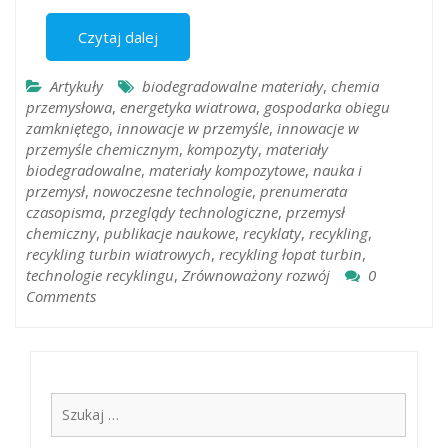
Czytaj dalej
Artykuły
biodegradowalne materiały
,
chemia
przemysłowa
,
energetyka wiatrowa
,
gospodarka obiegu
zamkniętego
,
innowacje w przemyśle
,
innowacje w
przemyśle chemicznym
,
kompozyty
,
materiały
biodegradowalne
,
materiały kompozytowe
,
nauka i
przemysł
,
nowoczesne technologie
,
prenumerata
czasopisma
,
przeglądy technologiczne
,
przemysł
chemiczny
,
publikacje naukowe
,
recyklaty
,
recykling
,
recykling turbin wiatrowych
,
recykling łopat turbin
,
technologie recyklingu
,
Zrównoważony rozwój
0
Comments