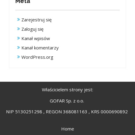
Meta
Zarejestruj się
Zaloguj się
Kanał wpisów
Kanał komentarzy
WordPress.org
Właścicielem strony jest:
GOFAR Sp. z o.o.
NIP 5130251298 , REGON 368081163 , KRS 0000690892
Home