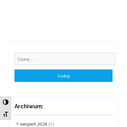
Toggle High Contrast
Archiwum:
Toggle Font size
sierpień 2026
(1)