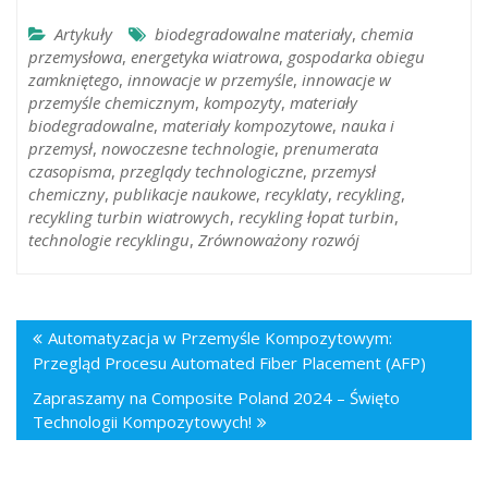
Artykuły
biodegradowalne materiały
,
chemia
przemysłowa
,
energetyka wiatrowa
,
gospodarka obiegu
zamkniętego
,
innowacje w przemyśle
,
innowacje w
przemyśle chemicznym
,
kompozyty
,
materiały
biodegradowalne
,
materiały kompozytowe
,
nauka i
przemysł
,
nowoczesne technologie
,
prenumerata
czasopisma
,
przeglądy technologiczne
,
przemysł
chemiczny
,
publikacje naukowe
,
recyklaty
,
recykling
,
recykling turbin wiatrowych
,
recykling łopat turbin
,
technologie recyklingu
,
Zrównoważony rozwój
Automatyzacja w Przemyśle Kompozytowym:
Przegląd Procesu Automated Fiber Placement (AFP)
Zapraszamy na Composite Poland 2024 – Święto
Technologii Kompozytowych!