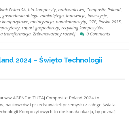
Bank Pekao SA
,
bio-kompozyty
,
budownictwo
,
Composite Poland
,
,
gospodarka obiegu zamkniętego
,
innowacje
,
Inwestycje
,
ły kompozytowe
,
motoryzacja
,
nanokompozyty
,
OZE
,
Polska 2035
,
mpozytowy
,
raport gospodarczy
,
recykling kompozytów
,
na transformacja
,
Zrównoważony rozwój
0 Comments
and 2024 – Święto Technologii
Warsaw AGENDA: TUTAJ Composite Poland 2024 to
, naukowców i przedstawicieli przemysłu z całego świata.
echnologii Kompozytowych to doskonała okazja, by poznać