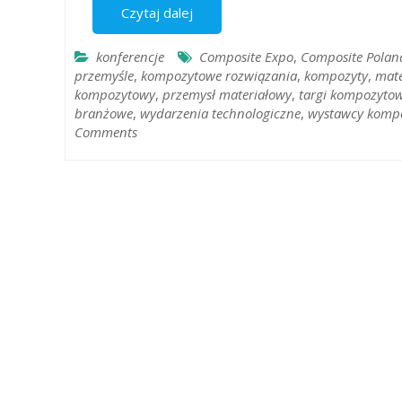
Czytaj dalej
konferencje
Composite Expo
,
Composite Polan
przemyśle
,
kompozytowe rozwiązania
,
kompozyty
,
mate
kompozytowy
,
przemysł materiałowy
,
targi kompozyto
branżowe
,
wydarzenia technologiczne
,
wystawcy komp
Comments