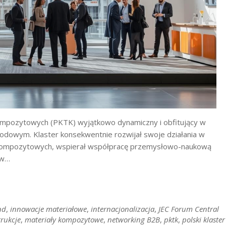
Kompozytowych (PKTK) wyjątkowo dynamiczny i obfitujący w
odowym. Klaster konsekwentnie rozwijał swoje działania w
 kompozytowych, wspierał współpracę przemysłowo-naukową
 w…
nd
,
innowacje materiałowe
,
internacjonalizacja
,
JEC Forum Central
trukcje
,
materiały kompozytowe
,
networking B2B
,
pktk
,
polski klaster