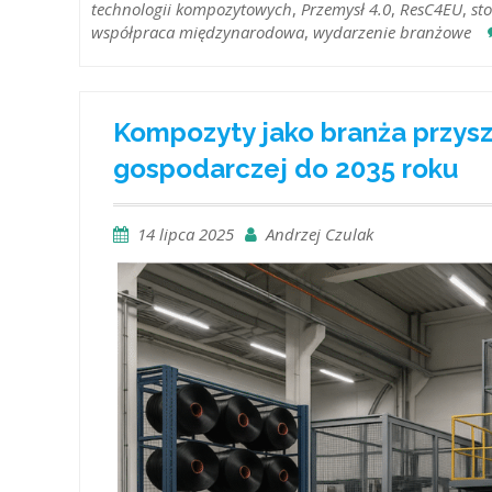
technologii kompozytowych
,
Przemysł 4.0
,
ResC4EU
,
st
współpraca międzynarodowa
,
wydarzenie branżowe
Kompozyty jako branża przysz
gospodarczej do 2035 roku
14 lipca 2025
Andrzej Czulak