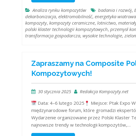
Analiza rynku kompozytów
badania i rozwój
,
dekarbonizacja
,
elektromobilność
,
energetyka wiatrowa
kompozyty
,
kompozyty ceramiczne
,
lotnictwo
,
materia
polski klaster technologii kompozytowych
,
przemysł ko
transformacja gospodarcza
,
wysokie technologie
,
zielo
Zapraszamy na Composite Pol
Kompozytowych!
30 stycznia 2025
Redakcja Kompozyty.net
Data: 4–6 lutego 2025
Miejsce: Ptak Expo 
międzynarodowe forum, które gromadzi ekspertów
Wydarzenie organizowane przez Polski Klaster T
najnowsze trendy w technologii kompozytów,…