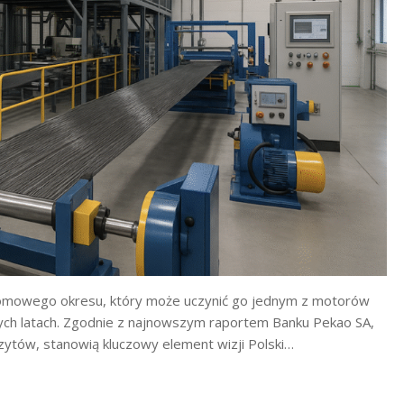
łomowego okresu, który może uczynić go jednym z motorów
ch latach. Zgodnie z najnowszym raportem Banku Pekao SA,
zytów, stanowią kluczowy element wizji Polski…