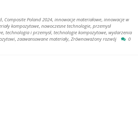
d
,
Composite Poland 2024
,
innowacje materiałowe
,
innowacje w
riały kompozytowe
,
nowoczesne technologie
,
przemysł
we
,
technologia i przemysł
,
technologie kompozytowe
,
wydarzenia
ozytowi
,
zaawansowane materiały
,
Zrównoważony rozwój
0