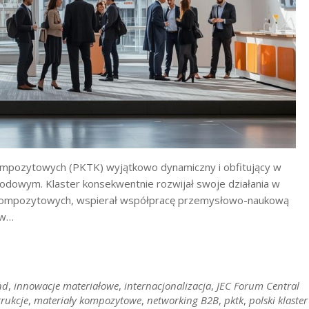
Kompozytowych (PKTK) wyjątkowo dynamiczny i obfitujący w
odowym. Klaster konsekwentnie rozwijał swoje działania w
 kompozytowych, wspierał współpracę przemysłowo-naukową
 w…
nd
,
innowacje materiałowe
,
internacjonalizacja
,
JEC Forum Central
trukcje
,
materiały kompozytowe
,
networking B2B
,
pktk
,
polski klaster