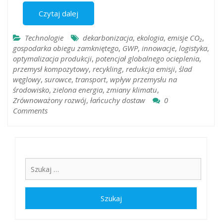
Czytaj dalej
Technologie
dekarbonizacja
,
ekologia
,
emisje CO₂
,
gospodarka obiegu zamkniętego
,
GWP
,
innowacje
,
logistyka
,
optymalizacja produkcji
,
potencjał globalnego ocieplenia
,
przemysł kompozytowy
,
recykling
,
redukcja emisji
,
ślad
węglowy
,
surowce
,
transport
,
wpływ przemysłu na
środowisko
,
zielona energia
,
zmiany klimatu
,
Zrównoważony rozwój
,
łańcuchy dostaw
0
Comments