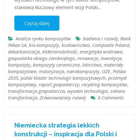
stanowią kluczowy element wizji Polski…
Czytaj dalej
Analiza rynku kompozytów
badania i rozwój
,
Bank
Pekao SA
,
bio-kompozyty
,
budownictwo
,
Composite Poland
,
dekarbonizacja
,
elektromobilność
,
energetyka wiatrowa
,
gospodarka obiegu zamkniętego
,
innowacje
,
Inwestycje
,
kompozyty
,
kompozyty ceramiczne
,
lotnictwo
,
materiały
kompozytowe
,
motoryzacja
,
nanokompozyty
,
OZE
,
Polska
2035
,
polski klaster technologii kompozytowych
,
przemysł
kompozytowy
,
raport gospodarczy
,
recykling kompozytów
,
transformacja gospodarcza
,
wysokie technologie
,
zielona
transformacja
,
Zrównoważony rozwój
0 Comments
Niemiecka strategia lekkich
konstrukcji – inspiracja dla Polski i