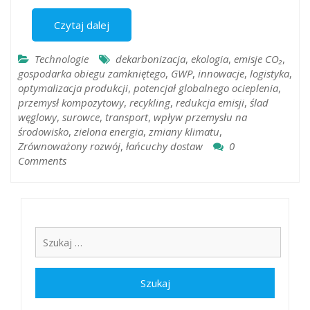
Czytaj dalej
Technologie
dekarbonizacja
,
ekologia
,
emisje CO₂
,
gospodarka obiegu zamkniętego
,
GWP
,
innowacje
,
logistyka
,
optymalizacja produkcji
,
potencjał globalnego ocieplenia
,
przemysł kompozytowy
,
recykling
,
redukcja emisji
,
ślad
węglowy
,
surowce
,
transport
,
wpływ przemysłu na
środowisko
,
zielona energia
,
zmiany klimatu
,
Zrównoważony rozwój
,
łańcuchy dostaw
0
Comments