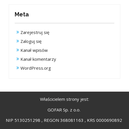
Meta
Zarejestruj się
Zaloguj się
Kanał wpisów
Kanał komentarzy
WordPress.org
Właścicielem strony jest:
GOFAR Sp. z o.o.
NIP 5130251298 , REGON 368081163 , KRS 0000690892