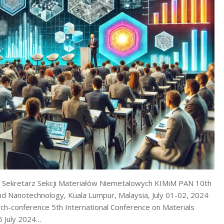
k; Sekretarz Sekcji Materiałów Niemetalowych KIMiM PAN 10th
nd Nanotechnology, Kuala Lumpur, Malaysia, July 01-02, 2024
ch-conference 5th International Conference on Materials
5 July 2024…