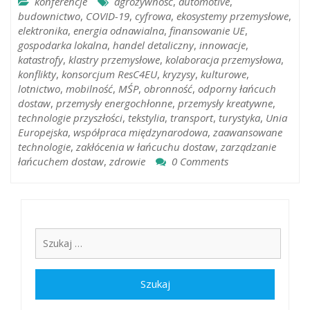
konferencje
agrożywność
,
automotive
,
budownictwo
,
COVID-19
,
cyfrowa
,
ekosystemy przemysłowe
,
elektronika
,
energia odnawialna
,
finansowanie UE
,
gospodarka lokalna
,
handel detaliczny
,
innowacje
,
katastrofy
,
klastry przemysłowe
,
kolaboracja przemysłowa
,
konflikty
,
konsorcjum ResC4EU
,
kryzysy
,
kulturowe
,
lotnictwo
,
mobilność
,
MŚP
,
obronność
,
odporny łańcuch
dostaw
,
przemysły energochłonne
,
przemysły kreatywne
,
technologie przyszłości
,
tekstylia
,
transport
,
turystyka
,
Unia
Europejska
,
współpraca międzynarodowa
,
zaawansowane
technologie
,
zakłócenia w łańcuchu dostaw
,
zarządzanie
łańcuchem dostaw
,
zdrowie
0 Comments