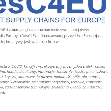
4EU z dumą ogłasza uruchomienie swojej inicjatywy
dla Europy” (ResC4EU), finansowanej przez Unię Europejską
iej inicjatywy jest wsparcie firm w…
ictwo
,
COVID-19
,
cyfrowa
,
ekosystemy przemysłowe
,
elektronika
,
lna
,
handel detaliczny
,
innowacje
,
katastrofy
,
klastry przemysłowe
,
EU
,
kryzysy
,
kulturowe
,
lotnictwo
,
mobilność
,
MŚP
,
obronność
,
zemysły kreatywne
,
technologie przyszłości
,
tekstylia
,
transport
,
wa
,
zaawansowane technologie
,
zakłócenia w łańcuchu dostaw
,
nts