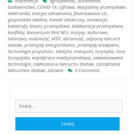
konferencje
agrożywność
,
automotive
,
budownictwo
,
COVID-19
,
cyfrowa
,
ekosystemy przemysłowe
,
elektronika
,
energia odnawialna
,
finansowanie UE
,
gospodarka lokalna
,
handel detaliczny
,
innowacje
,
katastrofy
,
klastry przemysłowe
,
kolaboracja przemysłowa
,
konflikty
,
konsorcjum ResC4EU
,
kryzysy
,
kulturowe
,
lotnictwo
,
mobilność
,
MŚP
,
obronność
,
odporny łańcuch
dostaw
,
przemysły energochłonne
,
przemysły kreatywne
,
technologie przyszłości
,
tekstylia
,
transport
,
turystyka
,
Unia
Europejska
,
współpraca międzynarodowa
,
zaawansowane
technologie
,
zakłócenia w łańcuchu dostaw
,
zarządzanie
łańcuchem dostaw
,
zdrowie
0 Comments