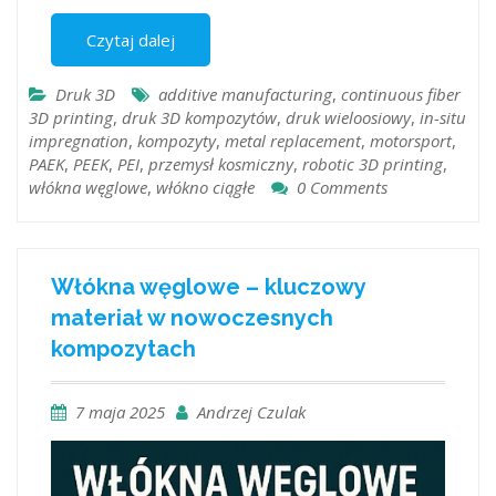
Czytaj dalej
Druk 3D
additive manufacturing
,
continuous fiber
3D printing
,
druk 3D kompozytów
,
druk wieloosiowy
,
in-situ
impregnation
,
kompozyty
,
metal replacement
,
motorsport
,
PAEK
,
PEEK
,
PEI
,
przemysł kosmiczny
,
robotic 3D printing
,
włókna węglowe
,
włókno ciągłe
0 Comments
Włókna węglowe – kluczowy
materiał w nowoczesnych
kompozytach
7 maja 2025
Andrzej Czulak