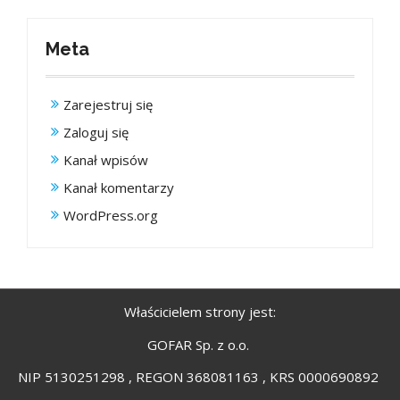
Meta
Zarejestruj się
Zaloguj się
Kanał wpisów
Kanał komentarzy
WordPress.org
Właścicielem strony jest:
GOFAR Sp. z o.o.
NIP 5130251298 , REGON 368081163 , KRS 0000690892