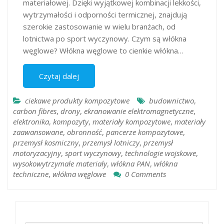
materiałowej. Dzięki wyjątkowej kombinacji lekkości,
wytrzymałości i odporności termicznej, znajdują
szerokie zastosowanie w wielu branżach, od
lotnictwa po sport wyczynowy.​ Czym są włókna
węglowe? Włókna węglowe to cienkie włókna…
Czytaj dalej
ciekawe produkty kompozytowe
budownictwo
,
carbon fibres
,
drony
,
ekranowanie elektromagnetyczne
,
elektronika
,
kompozyty
,
materiały kompozytowe
,
materiały
zaawansowane
,
obronność
,
pancerze kompozytowe
,
przemysł kosmiczny
,
przemysł lotniczy
,
przemysł
motoryzacyjny
,
sport wyczynowy
,
technologie wojskowe
,
wysokowytrzymałe materiały
,
włókna PAN
,
włókna
techniczne
,
włókna węglowe
0 Comments