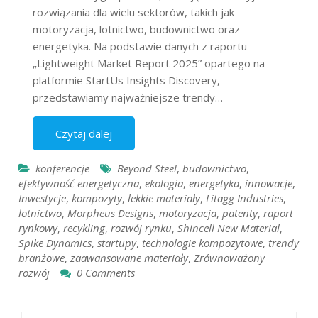
rozwiązania dla wielu sektorów, takich jak
motoryzacja, lotnictwo, budownictwo oraz
energetyka. Na podstawie danych z raportu
„Lightweight Market Report 2025” opartego na
platformie StartUs Insights Discovery,
przedstawiamy najważniejsze trendy…
Czytaj dalej
konferencje
Beyond Steel
,
budownictwo
,
efektywność energetyczna
,
ekologia
,
energetyka
,
innowacje
,
Inwestycje
,
kompozyty
,
lekkie materiały
,
Litagg Industries
,
lotnictwo
,
Morpheus Designs
,
motoryzacja
,
patenty
,
raport
rynkowy
,
recykling
,
rozwój rynku
,
Shincell New Material
,
Spike Dynamics
,
startupy
,
technologie kompozytowe
,
trendy
branżowe
,
zaawansowane materiały
,
Zrównoważony
rozwój
0 Comments