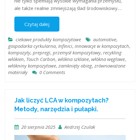
nie tylko spełniają wysokie wymagania przemysłu,
ale także realnie zmniejszają ślad środowiskowy.…
Czytaj dalej
ciekawe produkty kompozytowe
automotive
,
gospodarka cyrkularna
,
Infinici
,
innowacje w kompozytach
,
kompozyty
,
prepregi
,
przemysł kompozytowy
,
recykling
włókien
,
Touch Carbon
,
włókna szklane
,
włókna węglowe
,
włókniny kompozytowe
,
zamknięty obieg
,
zrównoważone
materiały
0 Comments
Jak liczyć LCA w kompozytach?
Metody, narzędzia i pułapki.
20 sierpnia 2025
Andrzej Czulak