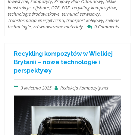
Inwestycje
,
kompozyty
,
Krajowy Plan Odbudowy
,
lekkie
konstrukcje
,
offshore
,
OZE
,
PGE
,
recykling kompozytów
,
technologie środowiskowe
,
terminal serwisowy
,
Transformacja energetyczna
,
transport kolejowy
,
zielone
technologie
,
zrównoważone materiały
0 Comments
Recykling kompozytów w Wielkiej
Brytanii – nowe technologie i
perspektywy
3 kwietnia 2025
Redakcja Kompozyty.net