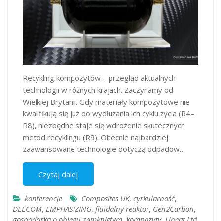
Recykling kompozytów – przegląd aktualnych
technologii w różnych krajach. Zaczynamy od
Wielkiej Brytanii. Gdy materiały kompozytowe nie
kwalifikują się już do wydłużania ich cyklu życia (R4–
R8), niezbędne staje się wdrożenie skutecznych
metod recyklingu (R9). Obecnie najbardziej
zaawansowane technologie dotyczą odpadów…
Czytaj dalej
konferencje
Composites UK
,
cyrkularność
,
DEECOM
,
EMPHASIZING
,
fluidalny reaktor
,
Gen2Carbon
,
gospodarka o obiegu zamkniętym
,
kompozyty
,
Lineat Ltd
,