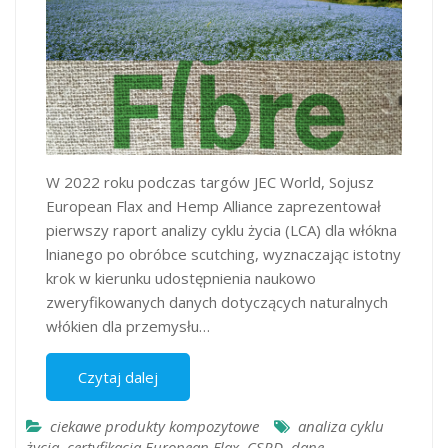
W 2022 roku podczas targów JEC World, Sojusz
European Flax and Hemp Alliance zaprezentował
pierwszy raport analizy cyklu życia (LCA) dla włókna
lnianego po obróbce scutching, wyznaczając istotny
krok w kierunku udostępnienia naukowo
zweryfikowanych danych dotyczących naturalnych
włókien dla przemysłu…
Czytaj dalej
ciekawe produkty kompozytowe
analiza cyklu
życia
,
certyfikacja European Flax
,
CSRD
,
dane