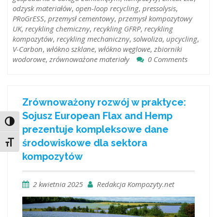
odzysk materiałów
,
open-loop recycling
,
pressolysis
,
PRoGrESS
,
przemysł cementowy
,
przemysł kompozytowy
UK
,
recykling chemiczny
,
recykling GFRP
,
recykling
kompozytów
,
recykling mechaniczny
,
solwoliza
,
upcycling
,
V-Carbon
,
włókno szklane
,
włókno węglowe
,
zbiorniki
wodorowe
,
zrównoważone materiały
0 Comments
Zrównoważony rozwój w praktyce:
Sojusz European Flax and Hemp
Toggle High Contrast
prezentuje kompleksowe dane
środowiskowe dla sektora
Toggle Font size
kompozytów
2 kwietnia 2025
Redakcja Kompozyty.net