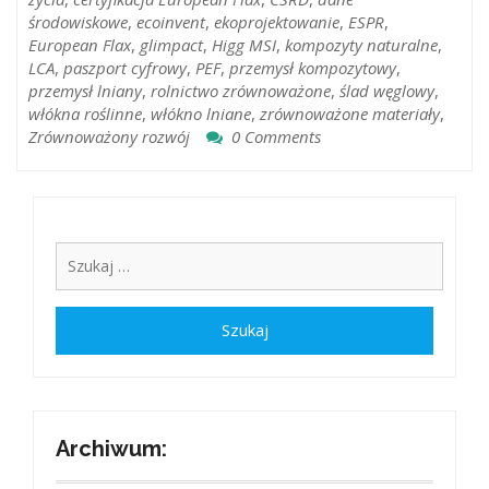
środowiskowe
,
ecoinvent
,
ekoprojektowanie
,
ESPR
,
European Flax
,
glimpact
,
Higg MSI
,
kompozyty naturalne
,
LCA
,
paszport cyfrowy
,
PEF
,
przemysł kompozytowy
,
przemysł lniany
,
rolnictwo zrównoważone
,
ślad węglowy
,
włókna roślinne
,
włókno lniane
,
zrównoważone materiały
,
Zrównoważony rozwój
0 Comments
Archiwum: