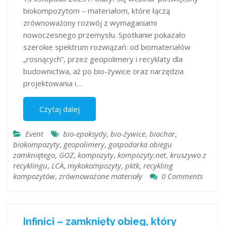
biokompozytom – materiałom, które łączą
zrównoważony rozwój z wymaganiami
nowoczesnego przemysłu. Spotkanie pokazało
szerokie spektrum rozwiązań: od biomateriałów
„rosnących”, przez geopolimery i recyklaty dla
budownictwa, aż po bio-żywice oraz narzędzia
projektowania i…
Czytaj dalej
Event
bio-epoksydy
,
bio-żywice
,
biochar
,
biokompozyty
,
geopolimery
,
gospodarka obiegu
zamkniętego
,
GOZ
,
kompozyty
,
kompozyty.net
,
kruszywo z
recyklingu
,
LCA
,
mykokompozyty
,
pktk
,
recykling
kompozytów
,
zrównoważone materiały
0 Comments
Infinici – zamknięty obieg, który