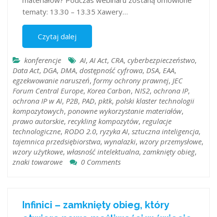
tematy: 13.30 – 13.35 Xawery…
Czytaj dalej
konferencje
AI
,
AI Act
,
CRA
,
cyberbezpieczeństwo
,
Data Act
,
DGA
,
DMA
,
dostępność cyfrowa
,
DSA
,
EAA
,
egzekwowanie naruszeń
,
formy ochrony prawnej
,
JEC
Forum Central Europe
,
Korea Carbon
,
NIS2
,
ochrona IP
,
ochrona IP w AI
,
P2B
,
PAD
,
pktk
,
polski klaster technologii
kompozytowych
,
ponowne wykorzystanie materiałów
,
prawo autorskie
,
recykling kompozytów
,
regulacje
technologiczne
,
RODO 2.0
,
ryzyka AI
,
sztuczna inteligencja
,
tajemnica przedsiębiorstwa
,
wynalazki
,
wzory przemysłowe
,
wzory użytkowe
,
własność intelektualna
,
zamknięty obieg
,
znaki towarowe
0 Comments
Infinici – zamknięty obieg, który