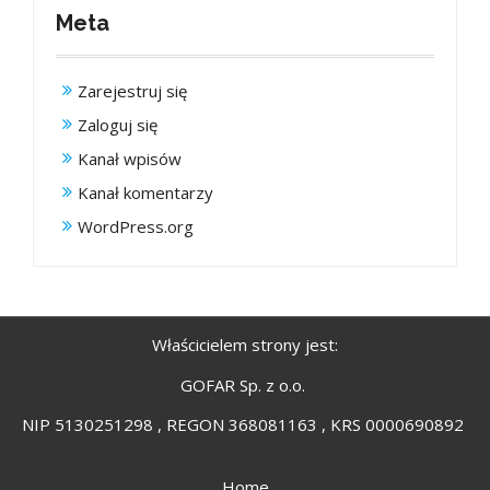
Meta
Zarejestruj się
Zaloguj się
Kanał wpisów
Kanał komentarzy
WordPress.org
Właścicielem strony jest:
GOFAR Sp. z o.o.
NIP 5130251298 , REGON 368081163 , KRS 0000690892
Home