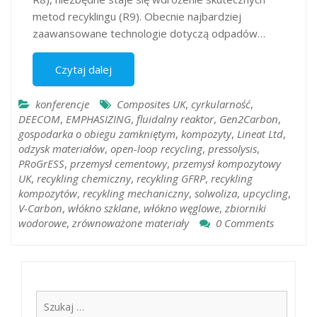
metod recyklingu (R9). Obecnie najbardziej
zaawansowane technologie dotyczą odpadów…
Czytaj dalej
konferencje
Composites UK
,
cyrkularność
,
DEECOM
,
EMPHASIZING
,
fluidalny reaktor
,
Gen2Carbon
,
gospodarka o obiegu zamkniętym
,
kompozyty
,
Lineat Ltd
,
odzysk materiałów
,
open-loop recycling
,
pressolysis
,
PRoGrESS
,
przemysł cementowy
,
przemysł kompozytowy
UK
,
recykling chemiczny
,
recykling GFRP
,
recykling
kompozytów
,
recykling mechaniczny
,
solwoliza
,
upcycling
,
V-Carbon
,
włókno szklane
,
włókno węglowe
,
zbiorniki
wodorowe
,
zrównoważone materiały
0 Comments