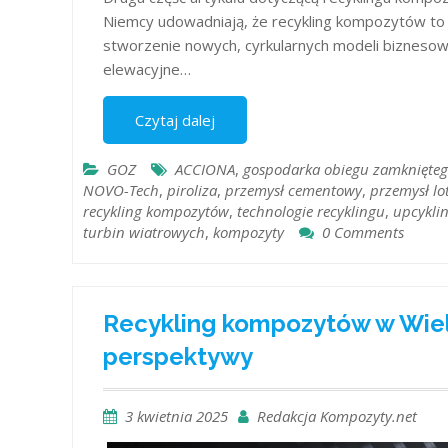
Niemcy udowadniają, że recykling kompozytów to n
stworzenie nowych, cyrkularnych modeli biznesowy
elewacyjne…
Czytaj dalej
GOZ
ACCIONA
,
gospodarka obiegu zamknięte
NOVO-Tech
,
piroliza
,
przemysł cementowy
,
przemysł lo
recykling kompozytów
,
technologie recyklingu
,
upcykli
turbin wiatrowych
,
​kompozyty
0 Comments
Recykling kompozytów w Wielk
perspektywy
3 kwietnia 2025
Redakcja Kompozyty.net