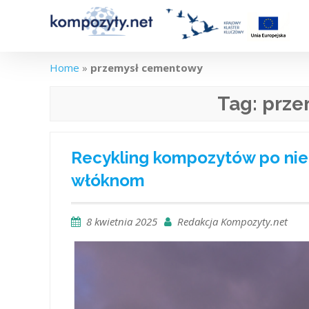
Skip
to
content
Home
»
przemysł cementowy
Tag:
prze
Recykling kompozytów po niem
włóknom
8 kwietnia 2025
Redakcja Kompozyty.net