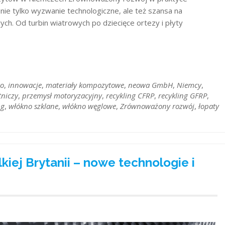
ie tylko wyzwanie technologiczne, ale też szansa na
ch. Od turbin wiatrowych po dziecięce ortezy i płyty
go
,
innowacje
,
materiały kompozytowe
,
neowa GmbH
,
Niemcy
,
tniczy
,
przemysł motoryzacyjny​
,
recykling CFRP
,
recykling GFRP
,
ng
,
włókno szklane
,
włókno węglowe
,
Zrównoważony rozwój
,
łopaty
iej Brytanii – nowe technologie i