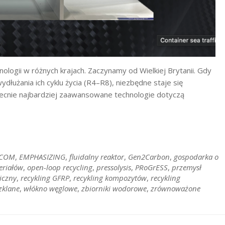
logii w różnych krajach. Zaczynamy od Wielkiej Brytanii. Gdy
ydłużania ich cyklu życia (R4–R8), niezbędne staje się
ecnie najbardziej zaawansowane technologie dotyczą
ECOM
,
EMPHASIZING
,
fluidalny reaktor
,
Gen2Carbon
,
gospodarka o
eriałów
,
open-loop recycling
,
pressolysis
,
PRoGrESS
,
przemysł
iczny
,
recykling GFRP
,
recykling kompozytów
,
recykling
zklane
,
włókno węglowe
,
zbiorniki wodorowe
,
zrównoważone