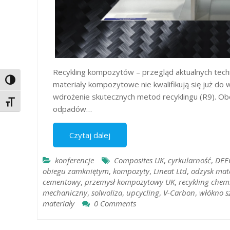
Recykling kompozytów – przegląd aktualnych techno
Toggle High Contrast
materiały kompozytowe nie kwalifikują się już do w
wdrożenie skutecznych metod recyklingu (R9). Ob
Toggle Font size
odpadów…
Czytaj dalej
konferencje
Composites UK
,
cyrkularność
,
DE
obiegu zamkniętym
,
kompozyty
,
Lineat Ltd
,
odzysk mat
cementowy
,
przemysł kompozytowy UK
,
recykling chem
mechaniczny
,
solwoliza
,
upcycling
,
V-Carbon
,
włókno s
materiały
0 Comments