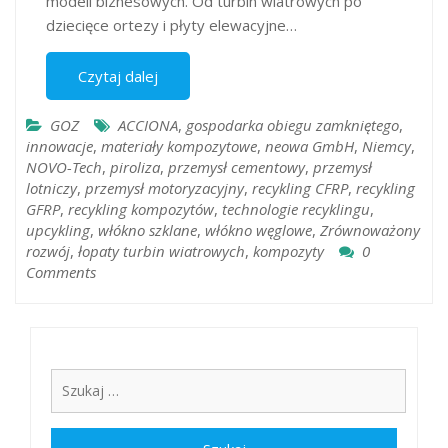
modeli biznesowych. Od turbin wiatrowych po
dziecięce ortezy i płyty elewacyjne…
Czytaj dalej
GOZ
ACCIONA
,
gospodarka obiegu zamkniętego
,
innowacje
,
materiały kompozytowe
,
neowa GmbH
,
Niemcy
,
NOVO-Tech
,
piroliza
,
przemysł cementowy
,
przemysł
lotniczy
,
przemysł motoryzacyjny​
,
recykling CFRP
,
recykling
GFRP
,
recykling kompozytów
,
technologie recyklingu
,
upcykling
,
włókno szklane
,
włókno węglowe
,
Zrównoważony
rozwój
,
łopaty turbin wiatrowych
,
​kompozyty
0
Comments