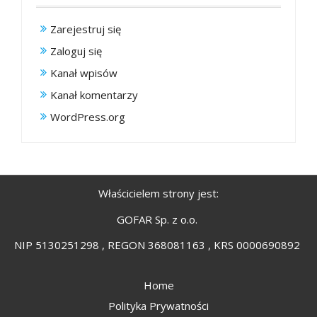
Zarejestruj się
Zaloguj się
Kanał wpisów
Kanał komentarzy
WordPress.org
Właścicielem strony jest:
GOFAR Sp. z o.o.
NIP 5130251298 , REGON 368081163 , KRS 0000690892
Home
Polityka Prywatności