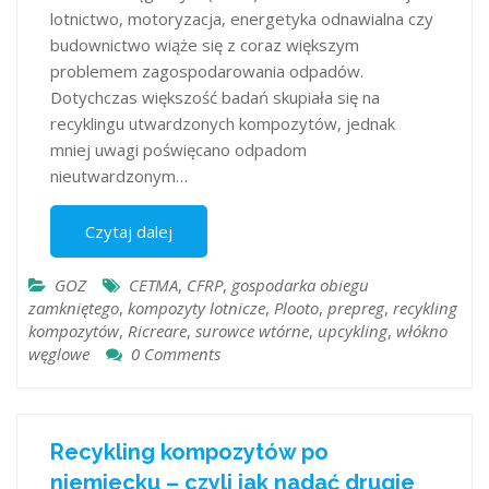
lotnictwo, motoryzacja, energetyka odnawialna czy
budownictwo wiąże się z coraz większym
problemem zagospodarowania odpadów.
Dotychczas większość badań skupiała się na
recyklingu utwardzonych kompozytów, jednak
mniej uwagi poświęcano odpadom
nieutwardzonym…
Czytaj dalej
GOZ
CETMA
,
CFRP
,
gospodarka obiegu
zamkniętego
,
kompozyty lotnicze
,
Plooto
,
prepreg
,
recykling
kompozytów
,
Ricreare
,
surowce wtórne
,
upcykling
,
włókno
węglowe
0 Comments
Recykling kompozytów po
niemiecku – czyli jak nadać drugie