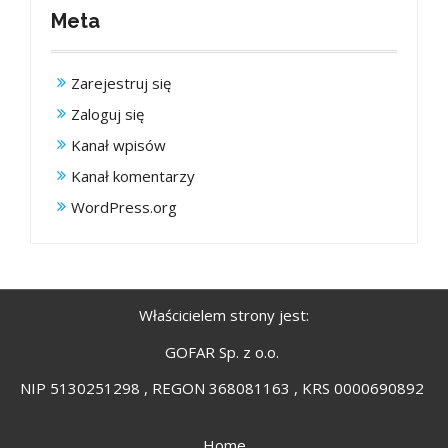
Meta
Zarejestruj się
Zaloguj się
Kanał wpisów
Kanał komentarzy
WordPress.org
Właścicielem strony jest:
GOFAR Sp. z o.o.
NIP 5130251298 , REGON 368081163 , KRS 0000690892
Home