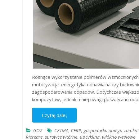
Rosnące wykorzystanie polimerów wzmocnionych w
motoryzacja, energetyka odnawialna czy budowni
zagospodarowania odpadów. Dotychczas większość
kompozytów, jednak mniej uwagi poświęcano o
Czytaj dalej
GOZ
CETMA
,
CFRP
,
gospodarka obiegu zamkni
Ricreare
,
surowce wtórne
,
upcykling
,
włókno węglowe