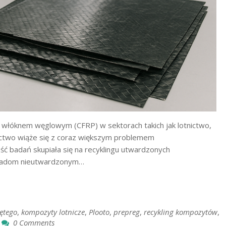
łóknem węglowym (CFRP) w sektorach takich jak lotnictwo,
ctwo wiąże się z coraz większym problemem
 badań skupiała się na recyklingu utwardzonych
dpadom nieutwardzonym…
ętego
,
kompozyty lotnicze
,
Plooto
,
prepreg
,
recykling kompozytów
,
0 Comments