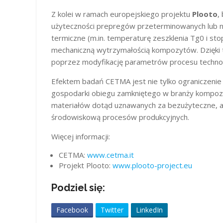
Z kolei w ramach europejskiego projektu
Plooto
,
użyteczności prepregów przeterminowanych lub nie
termiczne (m.in. temperaturę zeszklenia Tg0 i sto
mechaniczną wytrzymałością kompozytów. Dzięki
poprzez modyfikację parametrów procesu technolo
Efektem badań CETMA jest nie tylko ograniczenie 
gospodarki obiegu zamkniętego w branży kompoz
materiałów dotąd uznawanych za bezużyteczne, a
środowiskową procesów produkcyjnych.
Więcej informacji:
CETMA:
www.cetma.it
Projekt Plooto:
www.plooto-project.eu
Podziel się:
Facebook
Twitter
LinkedIn