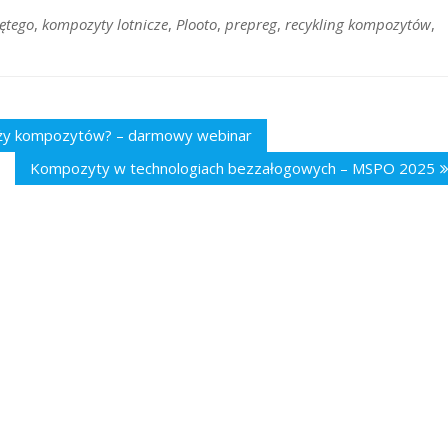
ętego
,
kompozyty lotnicze
,
Plooto
,
prepreg
,
recykling kompozytów
,
ranży kompozytów? – darmowy webinar
Kompozyty w technologiach bezzałogowych – MSPO 2025