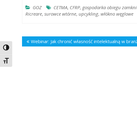
GOZ
CETMA
,
CFRP
,
gospodarka obiegu zamkni
Ricreare
,
surowce wtórne
,
upcykling
,
włókno węglowe
Nawigacja
Webinar: Jak chronić własność intelektualną w b
wpisu
Toggle High Contrast
Toggle Font size