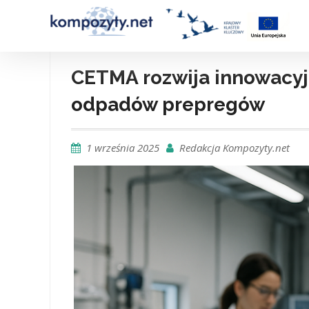
Skip
to
content
CETMA rozwija innowacy
odpadów prepregów
1 września 2025
Redakcja Kompozyty.net