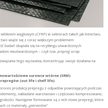
łóknem węglowym (CFRP) w sektorach takich jak lotnictwo,
ctwo wiąże się z coraz większym problemem
 badań skupiała się na recyklingu utwardzonych
adom nieutwardzonym – czyli tzw.
prepreg scrap
.
związania tego wyzwania, koncentrując swoje działania na
łnowartościowe surowce wtórne (SRM)
.
epregów (out life i shelf life)
.
proces produkcji prepregu z odpadów powstających podczas
ne elementy, nakładane warstwowo i częściowo kompresowane,
grubości. Następnie formowane są z nich nowe prepregi, które
h co materiały „pierwotne”.