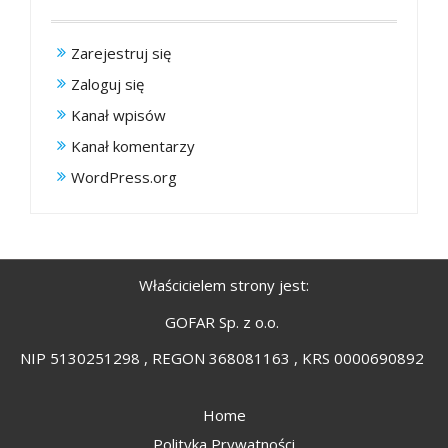
Zarejestruj się
Zaloguj się
Kanał wpisów
Kanał komentarzy
WordPress.org
Właścicielem strony jest:
GOFAR Sp. z o.o.
NIP 5130251298 , REGON 368081163 , KRS 0000690892
Home
Polityka Prywatności