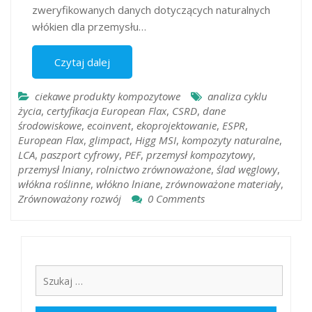
zweryfikowanych danych dotyczących naturalnych
włókien dla przemysłu…
Czytaj dalej
ciekawe produkty kompozytowe
analiza cyklu
życia
,
certyfikacja European Flax
,
CSRD
,
dane
środowiskowe
,
ecoinvent
,
ekoprojektowanie
,
ESPR
,
European Flax
,
glimpact
,
Higg MSI
,
kompozyty naturalne
,
LCA
,
paszport cyfrowy
,
PEF
,
przemysł kompozytowy
,
przemysł lniany
,
rolnictwo zrównoważone
,
ślad węglowy
,
włókna roślinne
,
włókno lniane
,
zrównoważone materiały
,
Zrównoważony rozwój
0 Comments