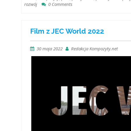
rozwój
0 Comments
Film z JEC World 2022
30 maja 2022
Redakcja Kompozyty.net