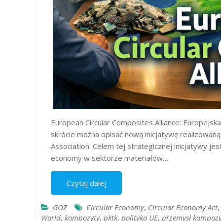
European Circular Composites Alliance: Europejsk
skrócie można opisać nową inicjatywę realizowan
Association. Celem tej strategicznej inicjatywy je
economy w sektorze materiałów…
Czytaj dalej
GOZ
Circular Economy
,
Circular Economy Act
World
,
kompozyty
,
pktk
,
polityka UE
,
przemysł kompoz