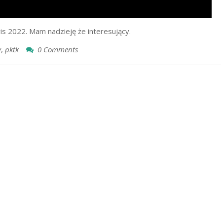
ris 2022. Mam nadzieję że interesujący.
y
,
pktk
0 Comments