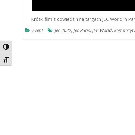
Krótki film z odwiedzin na targach JEC World in Pa
Event
Jec 2022
,
Jec Paris
,
JEC World
,
kompozyt
Toggle High Contrast
Toggle Font size