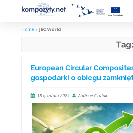
Skip
to
content
Home
»
JEC World
Tag
European Circular Composites
gospodarki o obiegu zamkni
18 grudnia 2025
Andrzej Czulak