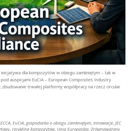
a inicjatywa dla kompozytów w obiegu zamkniętym – tak w
ą pod auspicjami EuCIA – European Composites Industry
st zbudowanie trwałej platformy współpracy na rzecz circular
,
ECCA
,
EuCIA
,
gospodarka o obiegu zamkniętym
,
innowacje
,
JEC
ytowy
,
recykling kompozytów
,
Unia Europejska
,
Zrównoważony