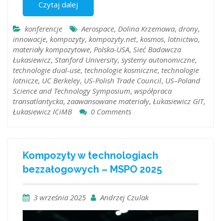
Czytaj dalej
konferencje
Aerospace
,
Dolina Krzemowa
,
drony
,
innowacje
,
kompozyty
,
kompozyty.net
,
kosmos
,
lotnictwo
,
materiały kompozytowe
,
Polska-USA
,
Sieć Badawcza
Łukasiewicz
,
Stanford University
,
systemy autonomiczne
,
technologie dual-use
,
technologie kosmiczne
,
technologie
lotnicze
,
UC Berkeley
,
US-Polish Trade Council
,
US–Poland
Science and Technology Symposium
,
współpraca
transatlantycka
,
zaawansowane materiały
,
Łukasiewicz GIT
,
Łukasiewicz ICiMB
0 Comments
Kompozyty w technologiach
bezzałogowych – MSPO 2025
3 września 2025
Andrzej Czulak