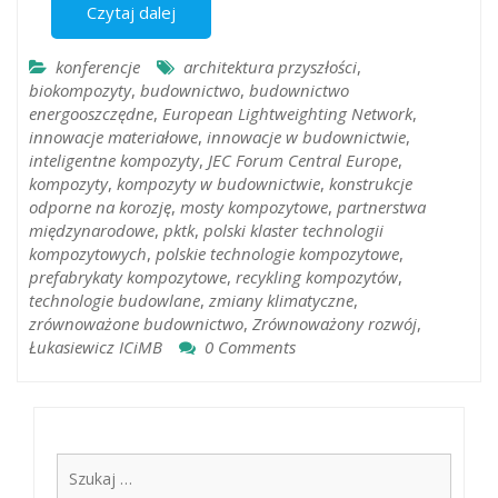
Czytaj dalej
konferencje
architektura przyszłości
,
biokompozyty
,
budownictwo
,
budownictwo
energooszczędne
,
European Lightweighting Network
,
innowacje materiałowe
,
innowacje w budownictwie
,
inteligentne kompozyty
,
JEC Forum Central Europe
,
kompozyty
,
kompozyty w budownictwie
,
konstrukcje
odporne na korozję
,
mosty kompozytowe
,
partnerstwa
międzynarodowe
,
pktk
,
polski klaster technologii
kompozytowych
,
polskie technologie kompozytowe
,
prefabrykaty kompozytowe
,
recykling kompozytów
,
technologie budowlane
,
zmiany klimatyczne
,
zrównoważone budownictwo
,
Zrównoważony rozwój
,
Łukasiewicz ICiMB
0 Comments