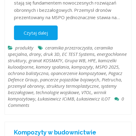
stają się fundamentem nowoczesnych rozwiązań
obronnych i bezzałogowych. Przemysł dronów
prezentowany na MSPO jednoznacznie stawia na…
Czytaj dalej
produkty
ceramika przezroczysta
,
ceramika
specjalna
,
drony
,
druk 3D
,
EC TEST Systems
,
energochłonne
struktury
,
granat KOSMATY
,
Grupa WB
,
HPE
,
kamizelki
kuloodporne
,
komory spalania
,
kompozyty
,
MSPO 2025
,
ochrona balistyczna
,
opancerzenie kompozytowe
,
Pagacz
Defence Group
,
pancerze pojazdów bojowych
,
Pietrucha
,
przemysł obronny
,
struktury termoplastyczne
,
systemy
bezzałogowe
,
technologie wojskowe
,
VTOL
,
wirnik
kompozytowy
,
Łukasiewicz ICiMB
,
Łukasiewicz ILOT
0
Comments
Kompozyty w budownictwie