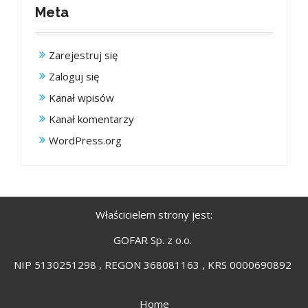
Meta
Zarejestruj się
Zaloguj się
Kanał wpisów
Kanał komentarzy
WordPress.org
Właścicielem strony jest:
GOFAR Sp. z o.o.
NIP 5130251298 , REGON 368081163 , KRS 0000690892
Home