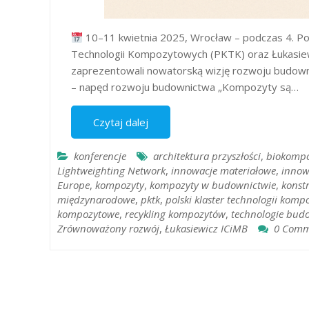
10–11 kwietnia 2025, Wrocław – podczas 4. Pol
Technologii Kompozytowych (PKTK) oraz Łukasiewi
zaprezentowali nowatorską wizję rozwoju budow
– napęd rozwoju budownictwa „Kompozyty są…
Czytaj dalej
konferencje
architektura przyszłości
,
biokompo
Lightweighting Network
,
innowacje materiałowe
,
innow
Europe
,
kompozyty
,
kompozyty w budownictwie
,
konst
międzynarodowe
,
pktk
,
polski klaster technologii kom
kompozytowe
,
recykling kompozytów
,
technologie bud
Zrównoważony rozwój
,
Łukasiewicz ICiMB
0 Comm