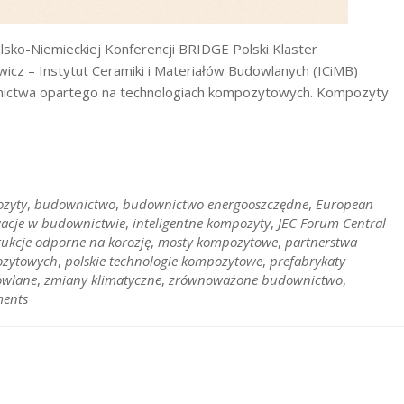
sko-Niemieckiej Konferencji BRIDGE Polski Klaster
cz – Instytut Ceramiki i Materiałów Budowlanych (ICiMB)
nictwa opartego na technologiach kompozytowych. Kompozyty
zyty
,
budownictwo
,
budownictwo energooszczędne
,
European
acje w budownictwie
,
inteligentne kompozyty
,
JEC Forum Central
rukcje odporne na korozję
,
mosty kompozytowe
,
partnerstwa
pozytowych
,
polskie technologie kompozytowe
,
prefabrykaty
owlane
,
zmiany klimatyczne
,
zrównoważone budownictwo
,
ents