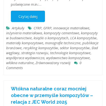
poświęcone m.in.:…
Czytaj dalej
Artykuły
CFRP
,
GFRP
,
innowacje materiałowe
,
inżynieria materiałowa
,
kompozyty cementowe
,
kompozyty
w budownictwie
,
książki o kompozytach
,
LCA kompozytów
,
materiały kompozytowe
,
monografie techniczne
,
publikacje
branżowe
,
recykling kompozytów
,
sektor kompozytów
,
ślad
węglowy
,
strategia rozwoju
,
technologie kompozytowe
,
współpraca wydawnicza
,
wydawnictwo kompozytowe
,
włókna naturalne
,
Zrównoważony rozwój
0
Comments
Włókna naturalne coraz mocniej
obecne w przemyśle kompozytów –
relacja z JEC World 2025