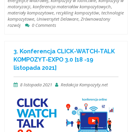
energetyce wiatrowej
,
kompozyty w lotnictwie
,
kompozyty w
motoryzacji
,
konferencja materiałów kompozytowych
,
materiały kompozytowe
,
recykling kompozytów
,
technologie
kompozytowe
,
Uniwersytet Delaware
,
Zrównoważony
rozwój
0 Comments
3. Konferencja CLICK-WATCH-TALK
KOMPOZYT-EXPO 3.0 [18 -19
listopada 2021]
8 listopada 2021
Redakcja Kompozyty.net