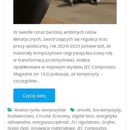
W świetle coraz bardziej ambitnych celów
klimatycznych, zaostrzających się regulacji oraz
presji społecznej, rok 2024/2025 potwierdził, że
materiały kompozytowe odgrywają kluczową rolę
w transformacji przemysłowej. Analiza
opublikowana w majowym wydaniu JEC Composites
Magazine (nr 162) pokazuje, że kompozyty –
szczególnie…
Czytaj dalej
Analiza rynku kompozytów
amulet
,
bio-kompozyty
,
budownictwo
,
Circular Economy
,
digital twin
,
energetyka
odnawialna
,
energooszczędność
,
EU regulations
,
Grafen
,
Green Deal
,
innowacje materiałowe
,
JEC Composites
,