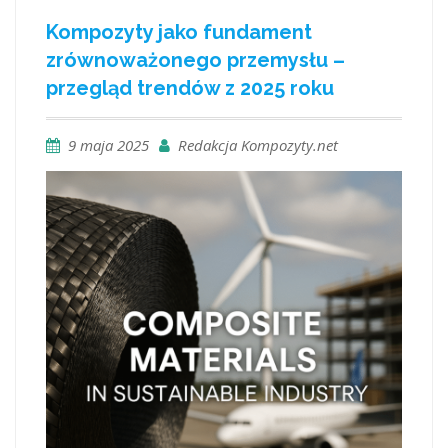
Kompozyty jako fundament
zrównoważonego przemysłu –
przegląd trendów z 2025 roku
9 maja 2025
Redakcja Kompozyty.net