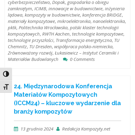
cyberbezpieczeństwo
,
Dopak
,
gospodarka o obiegu
zamkniętym
,
ICIMB
,
innowacje w budownictwie
,
inżynieria
lądowa
,
kompozyty w budownictwie
,
konferencja BRIDGE
,
materiały kompozytowe
,
mikroelektronika
,
nanoelektronika
,
pktk
,
Politechnika Wrocławska
,
polski klaster technologii
kompozytowych
,
RWTH Aachen
,
technologie kompozytowe
,
technologie przyszłości
,
Transformacja energetyczna
,
TU
Chemnitz
,
TU Dresden
,
współpraca polsko-niemiecka
,
Zrównoważony rozwój
,
Łukasiewicz – Instytut Ceramiki i
Materiałów Budowlanych
0 Comments
Toggle High Contrast
24. Międzynarodowa Konferencja
Toggle Font size
Materiałów Kompozytowych
(ICCM24) – kluczowe wydarzenie dla
branży kompozytów
13 grudnia 2024
Redakcja Kompozyty.net