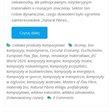
ciekawostką, ale pełnoprawnym, inżynieryjnym
materiałem o rosnącym znaczeniu. Sektor ten
rośnie dynamicznie, czego dowodem było ogromne
zainteresowanie „Natural Fibres…
Czytaj dalej
ciekawe produkty kompozytowe
Bcomp
,
bio-
kompozyty
,
bioinżynieria
,
Circular Economy
,
EcoTechnilin
,
European Flax
,
flax
,
hemp
,
innowacje materiałowe
,
JEC
World 2025
,
kompozyty konopne
,
kompozyty lniane
,
kompozyty niskoemisyjne
,
kompozyty przyszłości
,
kompozyty w budownictwie
,
kompozyty w energetyce
,
Kompozyty w sporcie
,
kompozyty w transporcie
,
kompozyty
w żegludze
,
kompozyty wiatrowe
,
Masters of Flax Fibre
,
materiały bio
,
Natural Fibres Village
,
prefabrykaty
kompozytowe
,
włókna naturalne
,
włókna odnawialne
,
Zrównoważony rozwój
0 Comments