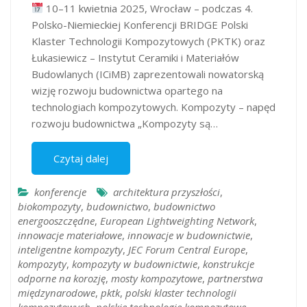
10–11 kwietnia 2025, Wrocław – podczas 4.
Polsko-Niemieckiej Konferencji BRIDGE Polski
Klaster Technologii Kompozytowych (PKTK) oraz
Łukasiewicz – Instytut Ceramiki i Materiałów
Budowlanych (ICiMB) zaprezentowali nowatorską
wizję rozwoju budownictwa opartego na
technologiach kompozytowych. Kompozyty – napęd
rozwoju budownictwa „Kompozyty są…
Czytaj dalej
konferencje
architektura przyszłości
,
biokompozyty
,
budownictwo
,
budownictwo
energooszczędne
,
European Lightweighting Network
,
innowacje materiałowe
,
innowacje w budownictwie
,
inteligentne kompozyty
,
JEC Forum Central Europe
,
kompozyty
,
kompozyty w budownictwie
,
konstrukcje
odporne na korozję
,
mosty kompozytowe
,
partnerstwa
międzynarodowe
,
pktk
,
polski klaster technologii
kompozytowych
,
polskie technologie kompozytowe
,